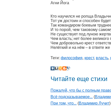
Агни Йога
Кто научился не ропща Владычн
Тот уж достоин и способен будет
Так командиром боевым трудне
И то порой, чем таковому само
Не существует под луною жертв
Чем власть; нет более великого 
Чем добровольно крест ответств
Нелёгкий и на нём – в ответе же
Теги:
философия
,
крест
,
власть
,
Читайте еще стихи
Пожалуй, что бы с полным право
Всё подсказываемое...
(
Владими
При том, что...
(
Владимир Лучит
)