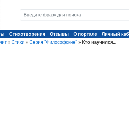
ты
Стихотворения
Отзывы
О портале
Личный каб
чит
»
Стихи
»
Серия "Философские"
»
Кто научился...