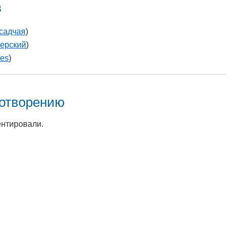
в
садчая
)
ерский
)
les
)
хотворению
ентировали.