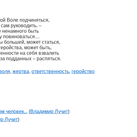
ой Воле подчиняться,
 сам руководить. –
е ненамного быть
му повиноваться…
ы большей, может статься,
геройства, может быть,
енности на себя взвалить
 за подданных – распяться.
воля
,
жертва
,
ответственность
,
геройство
м человек...
(
Владимир Лучит
)
р Лучит
)