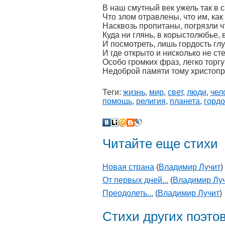
В наш смутный век ужель так в 
Что злом отравлены, что им, как 
Насквозь пропитаны, погрязли чт
Куда ни глянь, в корыстолюбье,
И посмотреть, лишь гордость глу
И где открыто и нисколько не сте
Особо громких фраз, легко торг
Недоброй памяти тому христопр
Теги:
жизнь
,
мир
,
свет
,
люди
,
чел
помощь
,
религия
,
планета
,
гордо
Читайте еще стихи
Новая страна
(
Владимир Лучит
)
От первых дней...
(
Владимир Лу
Преодолеть...
(
Владимир Лучит
)
Стихи других поэто