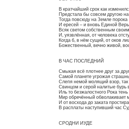
В кратчайший срок как изменилс
Предстала бы совсем другою на 
Тогда повсюду на Земле порока
И ересей – и вновь Единой Веры
Всяк светом собственным своим 
И, уязвлённая, от человека отст
Когда б, в нём сущий, от оков 
Божественный, вечно живой, во
В ЧАС ПОСЛЕДНИЙ
Смыкая всё плотнее друг за друг
Самой планете угрожая страшн
Слепя немой молящий взор, так
Свинцом и серой налитые бурь в
Иль то безжалостного Рока тень
Мир обречённый обволакивает 
И от восхода до заката прости
В расплаты наступивший час Су
СРОДНИ ИУДЕ