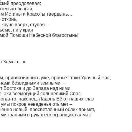
ский преодолевая:
ительно-благая,
том Истины и Красоты твердынь…
 откинь,
круче вверх, ступая –
ъёме, ни у края
имой Помощи Небесной благостынь!
вую Землю…»
щем, приблизившись уже, пробьёт-таки Урочный Час,
анами безвидными земными, –
т Востока и до Запада над ними
е, аки всемогущий солнцеликий Спас
огда-то, наконец, Ладонь Её от наших глаз
 умы покров неведенья отымет –
енно новый, просветлённый облик примет,
ми гранями в руках его огранщика алмаз!