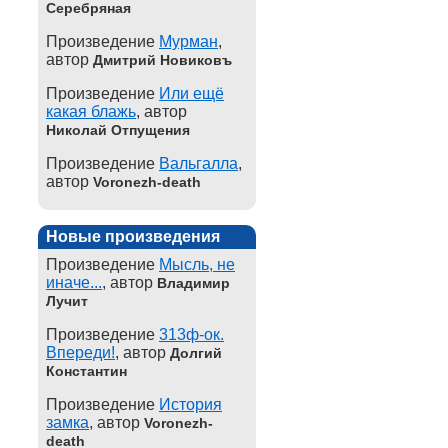
Серебряная
Произведение
Мурман
,
автор
Дмитрий Новиковъ
Произведение
Или ещё
какая блажь
, автор
Николай Отпущения
Произведение
Вальгалла
,
автор
Voronezh-death
Новые произведения
Произведение
Мысль, не
иначе...
, автор
Владимир
Лучит
Произведение
313ф-ок.
Впереди!
, автор
Долгий
Константин
Произведение
История
замка
, автор
Voronezh-
death