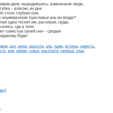
самом деле, выродившись, измельчали люди,
губка – влагою, их дни
о столь глубоко они,
 в неумеренном тщеславье иль во блуде?
пая одна теснит им, распирая, груди,
сняясь, где в тени
уют совестью своей они – сродни
одавому Иуде!
овек
,
дух
,
вера
,
красота
,
зло
,
тьма
,
истина
,
совесть
,
сть
,
рок
,
облик
,
судья
,
расплата
,
сердца
,
спас
чит
)
в