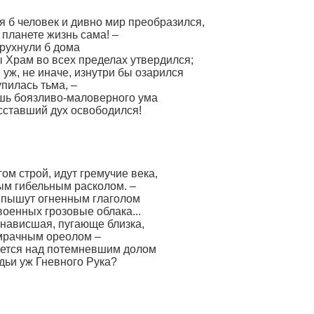
я б человек и дивно мир преобразился,
планете жизнь сама! –
 рухнули б дома
 Храм во всех пределах утвердился;
уж, не иначе, изнутри бы озарился
упилась тьма, –
лишь боязливо-маловерного ума
сставший дух освободился!
ом строй, идут гремучие века,
ым гибельным расколом. –
 пышут огненным глаголом
оенных грозовые облака...
 нависшая, пугающе близка,
мрачным ореолом –
рается над потемневшим долом
дьи уж Гневного Рука?