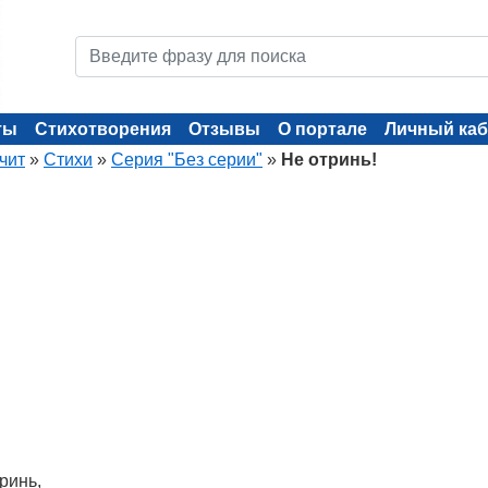
ты
Стихотворения
Отзывы
О портале
Личный каб
чит
»
Стихи
»
Серия "Без серии"
»
Не отринь!
ринь,