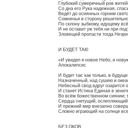
Глубокий сумеречный ров житей
Со дна его Рука надежная, спас
Ведёт до осиянных горним све
Сомненья в сторону решительно
По склону зыбкому, идущему всё 
И не оставит уж тебя ни при под
Зловещей пропасти тогда Незр
И БУДЕТ ТАК!
«И увидел я новое Небо, и но
Апокалипсис
И будет так: как только, в буду
Назначенный, над сушею и оке
Небесный свод вдруг озарится о
И станет Истина Единая в зенит
Во всём божественном сиянии; т
Сердца гнетущий, ослепляющий
И прежний мир внезапно соверш
Словно играющий на солнце все
БЕЗ ОКОВ