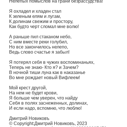
Нелепых помыслов на грани безрассудства!
Я охладел и хладен стал
К зеленым елям и лугам,
К долинам свежим и простору,
Как будто черт сломал мне волю!
А раньше пил стаканом небо,
С ним вместе реки голубил,
Но все закончилось нелепо,
Ведь слово счастье я забыл!
Я потерял себя в чужих воспоминаньях,
Теперь не знаю- Кто я? и Зачем?
В ночной тиши луна как в наказанье
Во мне рождает новый Вифлеем!
Мой крест другой,
На нем не будет крови,
Я больше чем уверен, что найду
Себя в полях заснеженных, долинах,
И если надо, вспомню, что люблю!
Дмитрий Новиковъ
© Copyright:Дмитрий Новиковъ, 2023