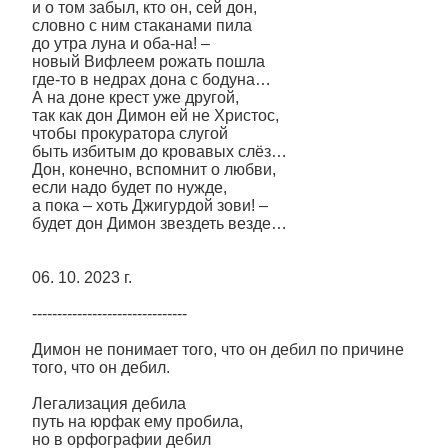
и о том забыл, кто он, сей дон,
словно с ним стаканами пила
до утра луна и оба-на! –
новый Вифлеем рожать пошла
где-то в недрах дона с бодуна…
А на доне крест уже другой,
так как дон Димон ей не Христос,
чтобы прокуратора слугой
быть избитым до кровавых слёз…
Дон, конечно, вспомнит о любви,
если надо будет по нужде,
а пока – хоть Джигурдой зови! –
будет дон Димон звездеть везде…
06. 10. 2023 г.
-------------------------------
Димон не понимает того, что он дебил по причине
того, что он дебил.
Легализация дебила
путь на юрфак ему пробила,
но в орфографии дебил