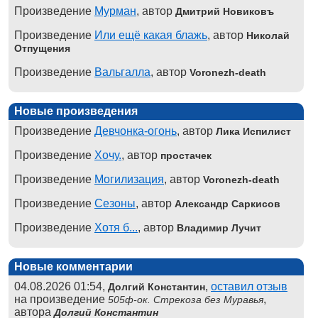
Произведение
Мурман
, автор
Дмитрий Новиковъ
Произведение
Или ещё какая блажь
, автор
Николай
Отпущения
Произведение
Вальгалла
, автор
Voronezh-death
Новые произведения
Произведение
Девчонка-огонь
, автор
Лика Испилист
Произведение
Хочу.
, автор
простачек
Произведение
Могилизация
, автор
Voronezh-death
Произведение
Сезоны
, автор
Александр Саркисов
Произведение
Хотя б...
, автор
Владимир Лучит
Новые комментарии
04.08.2026 01:54,
,
оставил отзыв
Долгий Константин
на произведение
,
505ф-ок. Стрекоза без Муравья
автора
Долгий Константин