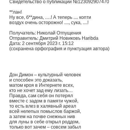
Свидетельство о публикации №123092907470
**лан!
Ну все, б**дина, ….! А теперь .... копти
воздух очень осторожно! ...., сука, ....!
Получатель: Николай Отпущения
Отправитель: Дмитрий Новиковъ Haribda
Дата: 2 сентября 2023 г. 15:12
(сохранена орфография и пунктуация автора)
Дон Димон – культурный человек
и способен это доказать,
матом кроя в Интернете всех,
кто не хочет зад ему лизать…
Правда, сам себя он потерял
вместе с задом в памяти чужой,
то есть влез в халявный ареал
всей нелепых помыслов баржой,
а затем на почве снежных нив
для луны в себе открыл роддом,
только вот зачем – совсем забыл