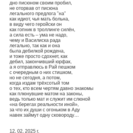
дно писюном своим пробил,
не оторвав от писюна
легального предлога "на"
как идиот, чья мать больна,
в виду чего геройски он
как гопник в троллинге силён,
а сила есть – ума не надо,
чему и Василиска рада
легально, так как и она
была дебилкой рождена,
и тоже просто сдохнет, как
дебил, закончивший юрфак,
а я отправлюсь в Рай пешком
с очередным о них стишком,
но не сегодня, а потом,
когда издам трёхсотый том
о тех, кто всем чертям давно знакомы
как плюнувшие матом на законы,
ведь только мат и служит им слюной
«на берегах реальности иной»,
за что их души с огоньком в Аду
навек займут одну сковороду…
12. 02. 2025 г.