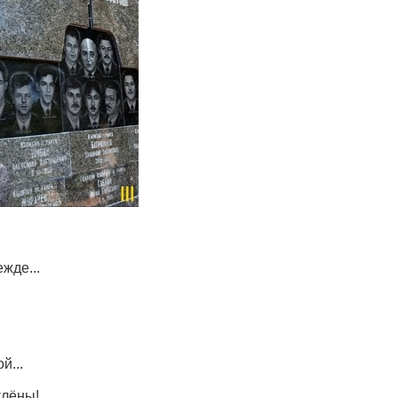
жде...
й...
клёны!