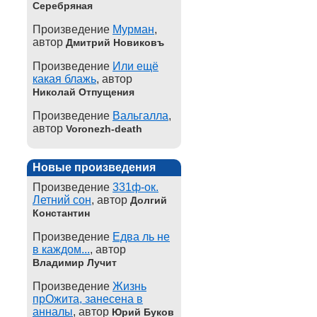
Серебряная
Произведение
Мурман
,
автор
Дмитрий Новиковъ
Произведение
Или ещё
какая блажь
, автор
Николай Отпущения
Произведение
Вальгалла
,
автор
Voronezh-death
Новые произведения
Произведение
331ф-ок.
Летний сон
, автор
Долгий
Константин
Произведение
Едва ль не
в каждом...
, автор
Владимир Лучит
Произведение
Жизнь
прОжита, занесена в
анналы
, автор
Юрий Буков