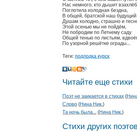
Нас немного, кто дышит взахлёб
Поглотила холодная бездна,
В общей, братской наш будущий 
Душам холодно, страшно и тесн
Этой осенью мы не пойдём,
Не побродим по Летнему саду
Общей тенью по листьям, вдвоё
По узорной решётке ограды...
Теги:
подлодка курск
Читайте еще стихи
Поэт не заикается в стихах
(
Нина
Слово
(
Нина Ник.
)
Та ночь была...
(
Нина Ник.
)
Стихи других поэто