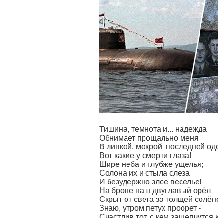
Тишина, темнота и... надежда
Обнимает прощально меня
В липкой, мокрой, последней оде
Вот какие у смерти глаза!
Шире неба и глубже ущелья;
Солона их и стыла слеза
И безудержно злое веселье!
На броне наш двуглавый орёл
Скрыт от света за толщей солёно
Знаю, утром петух проорет -
Счастлив тот, с кем зашепчутся 