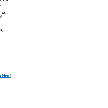
,
гроб,
о!
м,
 Ник.
)
в