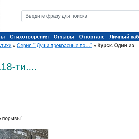
ты
Стихотворения
Отзывы
О портале
Личный каб
Стихи
»
Серия ""Души прекрасные по…"
»
Курск. Один из
18-ти....
е порывы"