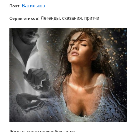
:
Васильков
Поэт
: Легенды, сказания, притчи
Серия стихов
Жил на свете волшебник и маг,