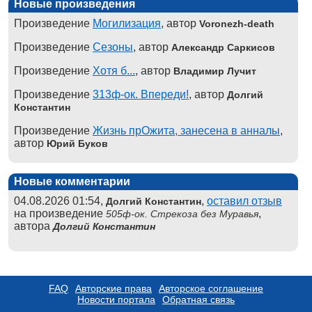
Новые произведения
Произведение
Могилизация
, автор
Voronezh-death
Произведение
Сезоны
, автор
Александр Саркисов
Произведение
Хотя б...
, автор
Владимир Лучит
Произведение
313ф-ок. Впереди!
, автор
Долгий
Константин
Произведение
Жизнь прОжита, занесена в анналы
,
автор
Юрий Буков
Новые комментарии
04.08.2026 01:54,
,
оставил отзыв
Долгий Константин
на произведение
,
505ф-ок. Стрекоза без Муравья
автора
Долгий Константин
FAQ
Авторские права
Авторское соглашение
Новости портала
Обратная связь