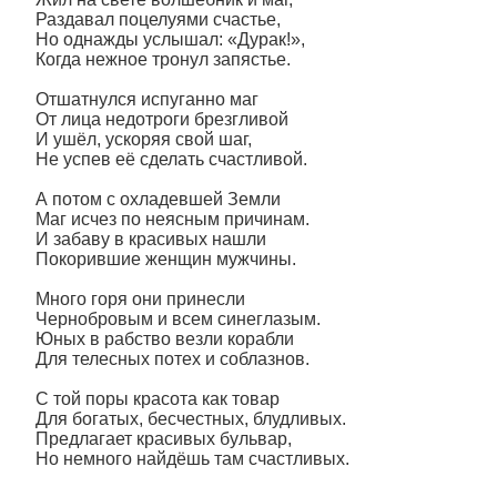
Раздавал поцелуями счастье,
Но однажды услышал: «Дурак!»,
Когда нежное тронул запястье.
Отшатнулся испуганно маг
От лица недотроги брезгливой
И ушёл, ускоряя свой шаг,
Не успев её сделать счастливой.
А потом с охладевшей Земли
Маг исчез по неясным причинам.
И забаву в красивых нашли
Покорившие женщин мужчины.
Много горя они принесли
Чернобровым и всем синеглазым.
Юных в рабство везли корабли
Для телесных потех и соблазнов.
С той поры красота как товар
Для богатых, бесчестных, блудливых.
Предлагает красивых бульвар,
Но немного найдёшь там счастливых.