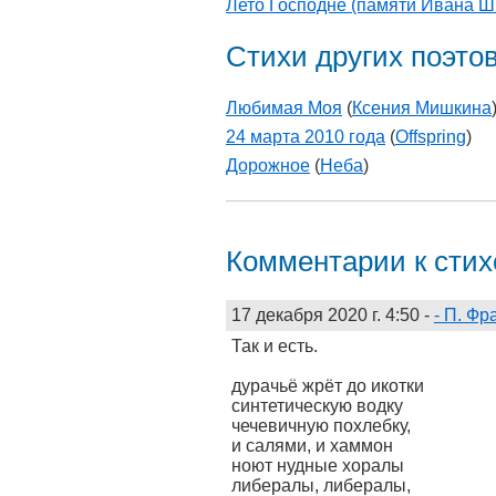
Лето Господне (памяти Ивана 
Стихи других поэто
Любимая Моя
(
Ксения Мишкина
24 марта 2010 года
(
Offspring
)
Дорожное
(
Неба
)
Комментарии к сти
17 декабря 2020 г. 4:50
-
- П. Фр
Так и есть.
дурачьё жрёт до икотки
синтетическую водку
чечевичную похлебку,
и салями, и хаммон
ноют нудные хоралы
либералы, либералы,