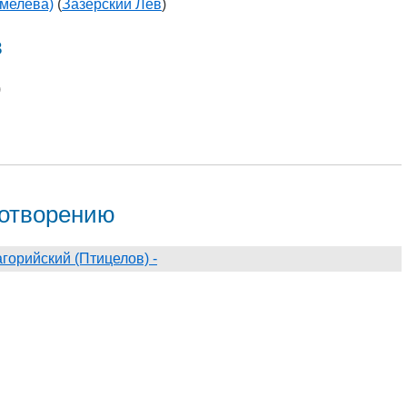
Шмелёва)
(
Зазерский Лев
)
в
)
хотворению
агорийский (Птицелов) -