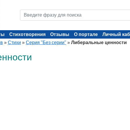
ты
Стихотворения
Отзывы
О портале
Личный каб
ев
»
Стихи
»
Серия "Без серии"
»
Либеральные ценности
енности