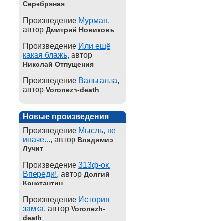
Серебряная
Произведение
Мурман
,
автор
Дмитрий Новиковъ
Произведение
Или ещё
какая блажь
, автор
Николай Отпущения
Произведение
Вальгалла
,
автор
Voronezh-death
Новые произведения
Произведение
Мысль, не
иначе...
, автор
Владимир
Лучит
Произведение
313ф-ок.
Впереди!
, автор
Долгий
Константин
Произведение
История
замка
, автор
Voronezh-
death