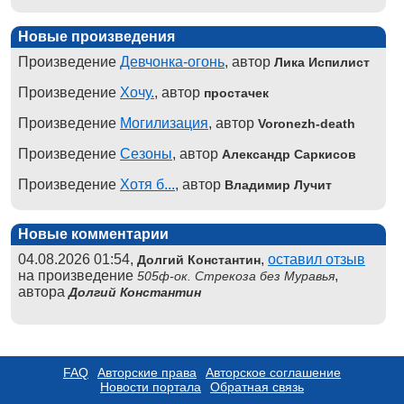
Новые произведения
Произведение
Девчонка-огонь
, автор
Лика Испилист
Произведение
Хочу.
, автор
простачек
Произведение
Могилизация
, автор
Voronezh-death
Произведение
Сезоны
, автор
Александр Саркисов
Произведение
Хотя б...
, автор
Владимир Лучит
Новые комментарии
04.08.2026 01:54,
,
оставил отзыв
Долгий Константин
на произведение
,
505ф-ок. Стрекоза без Муравья
автора
Долгий Константин
FAQ
Авторские права
Авторское соглашение
Новости портала
Обратная связь