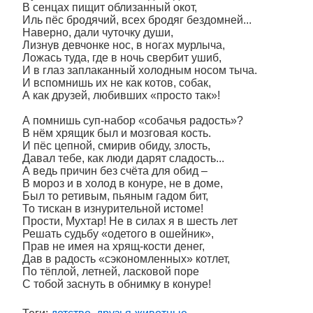
В сенцах пищит облизанный окот,
Иль пёс бродячий, всех бродяг бездомней...
Наверно, дали чуточку души,
Лизнув девчонке нос, в ногах мурлыча,
Ложась туда, где в ночь свербит ушиб,
И в глаз заплаканный холодным носом тыча.
И вспомнишь их не как котов, собак,
А как друзей, любивших «просто так»!
А помнишь суп-набор «собачья радость»?
В нём хрящик был и мозговая кость.
И пёс цепной, смирив обиду, злость,
Давал тебе, как люди дарят сладость...
А ведь причин без счёта для обид –
В мороз и в холод в конуре, не в доме,
Был то ретивым, пьяным гадом бит,
То тискан в изнурительной истоме!
Прости, Мухтар! Не в силах я в шесть лет
Решать судьбу «одетого в ошейник»,
Прав не имея на хрящ-кости денег,
Дав в радость «сэкономленных» котлет,
По тёплой, летней, ласковой поре
С тобой заснуть в обнимку в конуре!