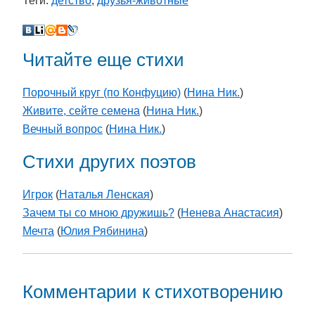
Теги:
детство
,
друзья-животные
Читайте еще стихи
Порочный круг (по Конфуцию)
(
Нина Ник.
)
Живите, сейте семена
(
Нина Ник.
)
Вечный вопрос
(
Нина Ник.
)
Стихи других поэтов
Игрок
(
Наталья Ленская
)
Зачем ты со мною дружишь?
(
Ненева Анастасия
)
Мечта
(
Юлия Рябинина
)
Комментарии к стихотворению