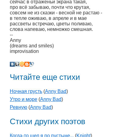
сейчас в отраженьи экрана такая,
про всё забываю, почти что крутая,
совсем не из сказки - весной не растаю -
в тепле оживаю, в апреле и в мае
рассветы встречаю, цветы поливаю,
слова напеваю, немножко смешная.
--
Anny
(dreams and smiles)
improvisation
Читайте еще стихи
Ночная грусть
(
Anny Bad
)
Утро и море
(
Anny Bad
)
Ревную
(
Anny Bad
)
Стихи других поэтов
Когда-то шел я по пустыне...
(
Knight
)