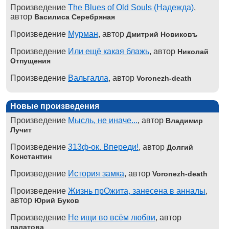
Произведение
The Blues of Old Souls (Надежда)
,
автор
Василиса Серебряная
Произведение
Мурман
, автор
Дмитрий Новиковъ
Произведение
Или ещё какая блажь
, автор
Николай
Отпущения
Произведение
Вальгалла
, автор
Voronezh-death
Новые произведения
Произведение
Мысль, не иначе...
, автор
Владимир
Лучит
Произведение
313ф-ок. Впереди!
, автор
Долгий
Константин
Произведение
История замка
, автор
Voronezh-death
Произведение
Жизнь прОжита, занесена в анналы
,
автор
Юрий Буков
Произведение
Не ищи во всём любви
, автор
палатова