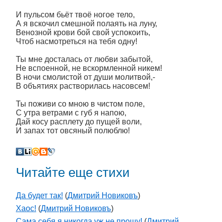
­­И пульсом бьёт твоё ногое тело,
А я вскочил смешной полаять на луну,
Венозной крови бой свой успокоить,
Чтоб насмотреться на тебя одну!
Ты мне досталась от любви забытой,
Не вспоенной, не вскормленной никем!
В ночи смолистой от души молитвой,-
В объятиях растворилась насовсем!
Ты поживи со мною в чистом поле,
С утра ветрами с губ я напою,
Дай косу расплету до пущей воли,
И запах тот овсяный полюблю!
Читайте еще стихи
Да будет так!
(
Дмитрий Новиковъ
)
Хаос!
(
Дмитрий Новиковъ
)
Сама себя я никогда уж не прощу!
(
Дмитрий