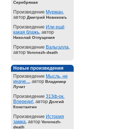
Серебряная
Произведение
Мурман
,
автор
Дмитрий Новиковъ
Произведение
Или ещё
какая блажь
, автор
Николай Отпущения
Произведение
Вальгалла
,
автор
Voronezh-death
Новые произведения
Произведение
Мысль, не
иначе...
, автор
Владимир
Лучит
Произведение
313ф-ок.
Впереди!
, автор
Долгий
Константин
Произведение
История
замка
, автор
Voronezh-
death