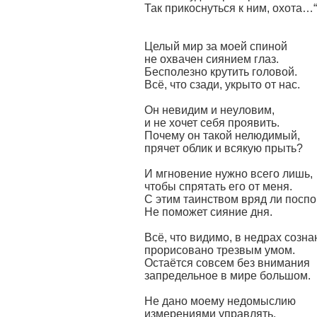
Так прикоснуться к ним, охота…“
Целый мир за моей спиной
не охвачен сиянием глаз.
Бесполезно крутить головой.
Всё, что сзади, укрыто от нас.
Он невидим и неуловим,
и не хочет себя проявить.
Почему он такой нелюдимый,
прячет облик и всякую прыть?
И мгновение нужно всего лишь,
чтобы спрятать его от меня.
С этим таинством вряд ли посп
Не поможет сияние дня.
Всё, что видимо, в недрах созна
прорисовано трезвым умом.
Остаётся совсем без внимания
запредельное в мире большом.
Не дано моему недомыслию
измерениями управлять.