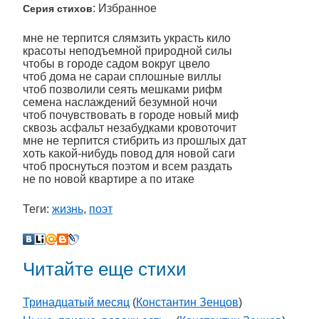
: Избранное
Серия стихов
мне не терпится слямзить украсть кило
красоты неподъемной природной силы
чтобы в городе садом вокруг цвело
чтоб дома не сараи сплошные виллы
чтоб позволили сеять мешками рифм
семена наслаждений безумной ночи
чтоб почувствовать в городе новый миф
сквозь асфальт незабудками кровоточит
мне не терпится стибрить из прошлых дат
хоть какой-нибудь повод для новой саги
чтоб проснуться поэтом и всем раздать
не по новой квартире а по итаке
Теги:
жизнь
,
поэт
Читайте еще стихи
Тринадцатый месяц
(
Константин Зенцов
)