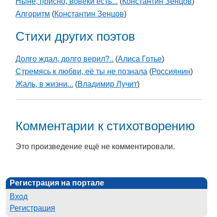
Ныне, присно, вовеки есть...
(
Константин Зенцов
)
Алгоритм
(
Константин Зенцов
)
Стихи других поэтов
Долго ждал, долго верил?..
(
Алиса Готье
)
Стремясь к любви, её ты не познала
(
Россиянин
)
Жаль, в жизни...
(
Владимир Лучит
)
Комментарии к стихотворению
Это произведение ещё не комментировали.
Регистрация на портале
Вход
Регистрация