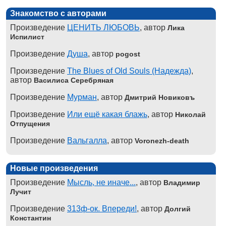
Знакомство с авторами
Произведение
ЦЕНИТЬ ЛЮБОВЬ
, автор
Лика
Испилист
Произведение
Душа
, автор
pogost
Произведение
The Blues of Old Souls (Надежда)
,
автор
Василиса Серебряная
Произведение
Мурман
, автор
Дмитрий Новиковъ
Произведение
Или ещё какая блажь
, автор
Николай
Отпущения
Произведение
Вальгалла
, автор
Voronezh-death
Новые произведения
Произведение
Мысль, не иначе...
, автор
Владимир
Лучит
Произведение
313ф-ок. Впереди!
, автор
Долгий
Константин