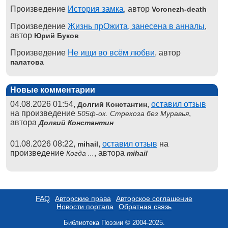
Произведение
История замка
, автор
Voronezh-death
Произведение
Жизнь прОжита, занесена в анналы
,
автор
Юрий Буков
Произведение
Не ищи во всём любви
, автор
палатова
Новые комментарии
04.08.2026 01:54,
,
оставил отзыв
Долгий Константин
на произведение
,
505ф-ок. Стрекоза без Муравья
автора
Долгий Константин
01.08.2026 08:22,
,
оставил отзыв
на
mihail
произведение
, автора
Когда ...
mihail
FAQ
Авторские права
Авторское соглашение
Новости портала
Обратная связь
Библиотека Поэзии © 2004-2025.