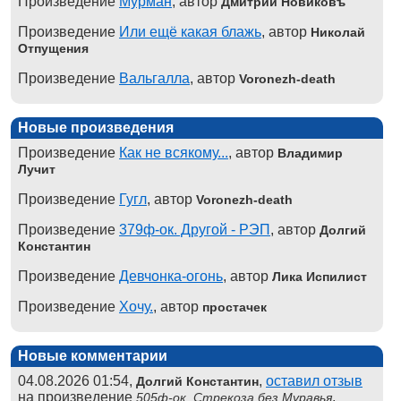
Произведение
Мурман
, автор
Дмитрий Новиковъ
Произведение
Или ещё какая блажь
, автор
Николай
Отпущения
Произведение
Вальгалла
, автор
Voronezh-death
Новые произведения
Произведение
Как не всякому...
, автор
Владимир
Лучит
Произведение
Гугл
, автор
Voronezh-death
Произведение
379ф-ок. Другой - РЭП
, автор
Долгий
Константин
Произведение
Девчонка-огонь
, автор
Лика Испилист
Произведение
Хочу.
, автор
простачек
Новые комментарии
04.08.2026 01:54,
,
оставил отзыв
Долгий Константин
на произведение
,
505ф-ок. Стрекоза без Муравья