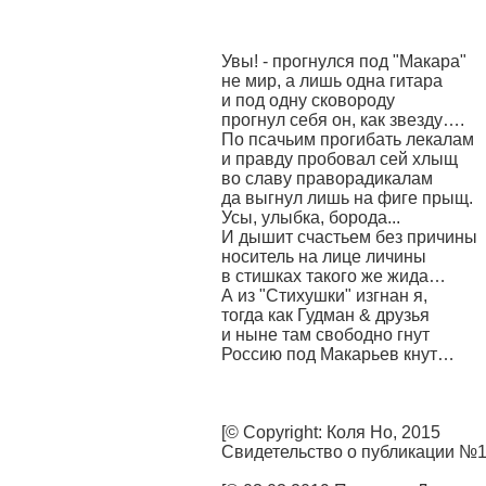
Увы! - прогнулся под "Макара"
не мир, а лишь одна гитара
и под одну сковороду
прогнул себя он, как звезду….
По псачьим прогибать лекалам
и правду пробовал сей хлыщ
во славу праворадикалам
да выгнул лишь на фиге прыщ.
Усы, улыбка, борода...
И дышит счастьем без причины
носитель на лице личины
в стишках такого же жида…
А из "Стихушки" изгнан я,
тогда как Гудман & друзья
и ныне там свободно гнут
Россию под Макарьев кнут…
[© Copyright: Коля Но, 2015
Свидетельство о публикации №