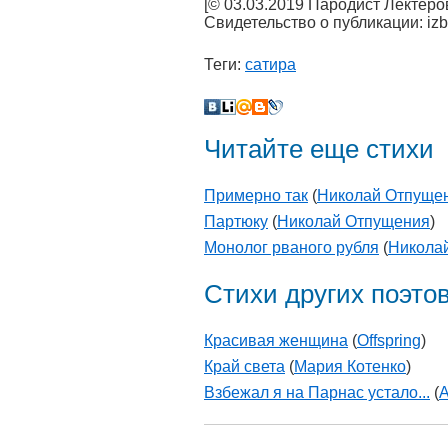
[© 03.03.2019 Пародист Лектер
Свидетельство о публикации: iz
Теги:
сатира
Читайте еще стихи
Примерно так
(
Николай Отпуще
Партюку
(
Николай Отпущения
)
Монолог рваного рубля
(
Никола
Стихи других поэто
Красивая женщина
(
Offspring
)
Край света
(
Мария Котенко
)
Взбежал я на Парнас устало...
(
А