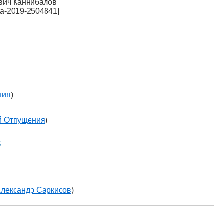
ович Каннибалов
ba-2019-2504841]
ния
)
й Отпущения
)
в
лександр Саркисов
)