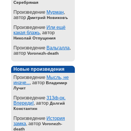
Серебряная
Произведение
Мурман
,
автор
Дмитрий Новиковъ
Произведение
Или ещё
какая блажь
, автор
Николай Отпущения
Произведение
Вальгалла
,
автор
Voronezh-death
Новые произведения
Произведение
Мысль, не
иначе...
, автор
Владимир
Лучит
Произведение
313ф-ок.
Впереди!
, автор
Долгий
Константин
Произведение
История
замка
, автор
Voronezh-
death