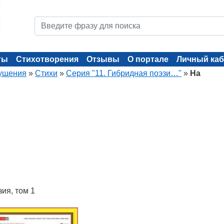
ты
Стихотворения
Отзывы
О портале
Личный каб
ущения
»
Стихи
»
Серия "11. Гибридная поэзи…"
»
На
зия, том 1