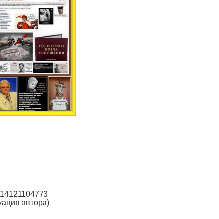
114121104773
уация автора)