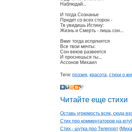
Наблюдай...
И тогда Сознанье
Придет со всех сторон -
Тв увидишь Истину:
Жизнь и Смерть - лишь сон...
Вмиг тогда испрлнятся
Все твои мечты:
Сон веков развеется
И проснешься ты...
Ассонов Михаил
Теги:
поэзия
,
красота
,
стихи о ж
Читайте еще стихи
Оставь угрюмость всяк, сюда в
Стих про комментаторов на юту
Стих - шутка про Телепорт
(
Миха