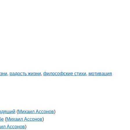
изни
,
радость жизни
,
философские стихи
,
мотивация
ходящий
(
Михаил Ассонов
)
бе
(
Михаил Ассонов
)
ил Ассонов
)