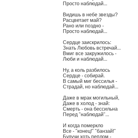
Просто наблюдай...
Видишь в небе звезды?
Расцветает май?
Рано или поздно -
Просто наблюдай...
Сердце заискрилось:
Знать Любовь встречай...
Вмиг все закружилось -
Люби и наблюдай...
Ну, а коль разбилось
Сердце - собирай.
В самый миг бессилья -
Страдай, но наблюдай...
Даже в мрак могильный,
Даже в холод - знай:
Смерть - она бессильна
Перед "наблюдай"...
И когда померкло
Все - "конец!" "банзай!"
Будучи хоть пеплом -