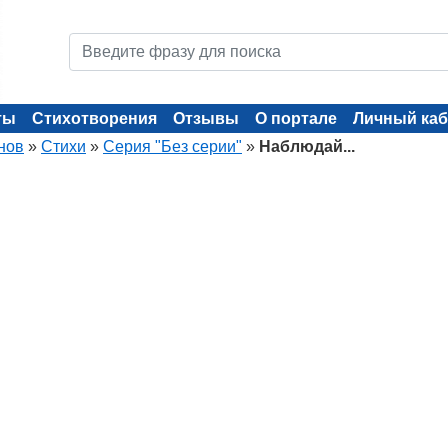
ты
Стихотворения
Отзывы
О портале
Личный каб
нов
»
Стихи
»
Серия "Без серии"
»
Наблюдай...