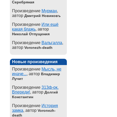
Серебряная
Произведение
Мурман
,
автор
Дмитрий Новиковъ
Произведение
Или ещё
какая блажь
, автор
Николай Отпущения
Произведение
Вальгалла
,
автор
Voronezh-death
Новые произведения
Произведение
Мысль, не
иначе...
, автор
Владимир
Лучит
Произведение
313ф-ок.
Впереди!
, автор
Долгий
Константин
Произведение
История
замка
, автор
Voronezh-
death