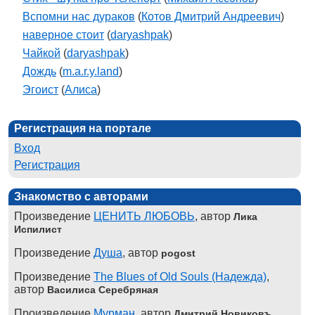
Вспомни нас дураков
(
Котов Дмитрий Андреевич
)
наверное стоит
(
daryashpak
)
Чайкой
(
daryashpak
)
Дождь
(
m.a.r.y.land
)
Эгоист
(
Алиса
)
Регистрация на портале
Вход
Регистрация
Знакомство с авторами
Произведение
ЦЕНИТЬ ЛЮБОВЬ
, автор
Лика
Испилист
Произведение
Душа
, автор
pogost
Произведение
The Blues of Old Souls (Надежда)
,
автор
Василиса Серебряная
Произведение
Мурман
, автор
Дмитрий Новиковъ