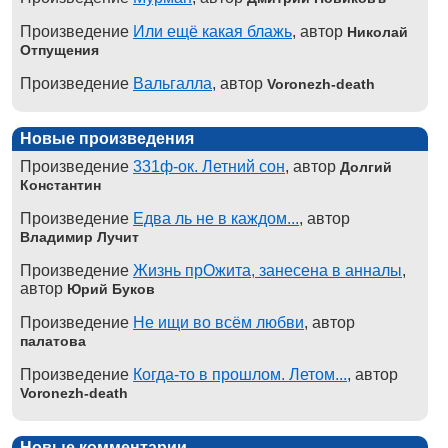
Произведение
Или ещё какая блажь
, автор
Николай
Отпущения
Произведение
Вальгалла
, автор
Voronezh-death
Новые произведения
Произведение
331ф-ок. Летний сон
, автор
Долгий
Константин
Произведение
Едва ль не в каждом...
, автор
Владимир Лучит
Произведение
Жизнь прОжита, занесена в анналы
,
автор
Юрий Буков
Произведение
Не ищи во всём любви
, автор
палатова
Произведение
Когда-то в прошлом. Летом...
, автор
Voronezh-death
Новые комментарии