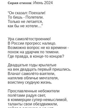
: Июнь 2024
Серия стихов
“Он сказал: Поехали!
То бишь - Полетели.
Только не летается,
как бы не хотели…”
Ура самолётостроению!
В России прогресс налицо.
Возможно вопрос не ко времени -
похож на ударчик по темени.
Где правда, в конце-то концов?
Двадцатые годы крылатые
на век двадцать первый пришлись.
Влачат самолёто-ваятели,
напялив обличье мечтателя,
воистину скудную жизнь.
Прославленные небожители
полётами радуя свет,
в коммерции супер-немыслимой,
таланты свои обездвижили,