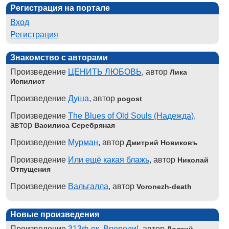
Регистрация на портале
Вход
Регистрация
Знакомство с авторами
Произведение
ЦЕНИТЬ ЛЮБОВЬ
, автор
Лика
Испилист
Произведение
Душа
, автор
pogost
Произведение
The Blues of Old Souls (Надежда)
,
автор
Василиса Серебряная
Произведение
Мурман
, автор
Дмитрий Новиковъ
Произведение
Или ещё какая блажь
, автор
Николай
Отпущения
Произведение
Вальгалла
, автор
Voronezh-death
Новые произведения
Произведение
313ф-ок. Впереди!
, автор
Долгий