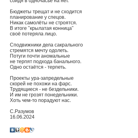
сойдя в одночасье на нет.
Бюджеты трещат и не сходится
планирование у спецов.
Никак самолёты не строятся.
В итоге "крылатая конница"
своё потеряла лицо.
Сподвижники дела сакрального
стремятся мечту одолеть.
Потуги почти аномальные
не терпят подхода банального.
Одно остаётся - терпеть.
Проекты ура-запредельные
скорей не похожи на фарс.
Трудящиеся - не бездельники.
И им не грозят понедельники.
Хоть чем-то порадуют нас.
С.Разумов
16.06.2024