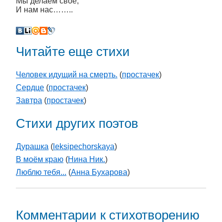
Мы делаем своё,
И нам нас……..
Читайте еще стихи
Человек идущий на смерть.
(
простачек
)
Сердце
(
простачек
)
Завтра
(
простачек
)
Стихи других поэтов
Дурашка
(
leksipechorskaya
)
В моём краю
(
Нина Ник.
)
Люблю тебя...
(
Анна Бухарова
)
Комментарии к стихотворению