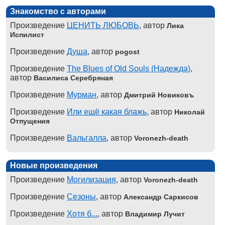
Знакомство с авторами
Произведение
ЦЕНИТЬ ЛЮБОВЬ
, автор
Лика
Испилист
Произведение
Душа
, автор
pogost
Произведение
The Blues of Old Souls (Надежда)
,
автор
Василиса Серебряная
Произведение
Мурман
, автор
Дмитрий Новиковъ
Произведение
Или ещё какая блажь
, автор
Николай
Отпущения
Произведение
Вальгалла
, автор
Voronezh-death
Новые произведения
Произведение
Могилизация
, автор
Voronezh-death
Произведение
Сезоны
, автор
Александр Саркисов
Произведение
Хотя б...
, автор
Владимир Лучит