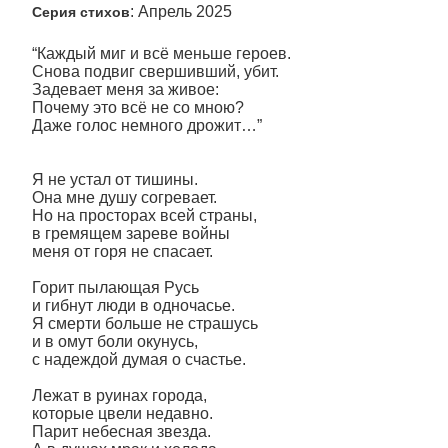
: Апрель 2025
Серия стихов
“Каждый миг и всё меньше героев.
Снова подвиг свершивший, убит.
Задевает меня за живое:
Почему это всё не со мною?
Даже голос немного дрожит…”
Я не устал от тишины.
Она мне душу согревает.
Но на просторах всей страны,
в гремящем зареве войны
меня от горя не спасает.
Горит пылающая Русь
и гибнут люди в одночасье.
Я смерти больше не страшусь
и в омут боли окунусь,
с надеждой думая о счастье.
Лежат в руинах города,
которые цвели недавно.
Парит небесная звезда.