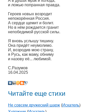
А в душах мрак и холода,
и ложью попранная правда.
Героев новых возродит
непокорённая Россия.
А сердце щемит и болит.
Но в нём рождается гранит
непобедимой русской силы.
Я вновь услышу тишину.
Она придёт неумолимо.
И, возродив мою страну,
я Русь, как маму, обниму
и назову её... любимой.
С.Разумов
16.04.2025
Читайте еще стихи
Не совсем дружеский шарж
(
Искатель
)
Художник
(
Искатель
)