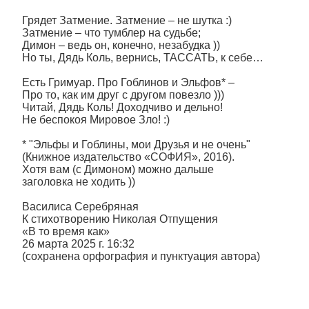
Грядет Затмение. Затмение – не шутка :)
Затмение – что тумблер на судьбе;
Димон – ведь он, конечно, незабудка ))
Но ты, Дядь Коль, вернись, ТАССАТЬ, к себе…
Есть Гримуар. Про Гоблинов и Эльфов* –
Про то, как им друг с другом повезло )))
Читай, Дядь Коль! Доходчиво и дельно!
Не беспокоя Мировое Зло! :)
* "Эльфы и Гоблины, мои Друзья и не очень"
(Книжное издательство «СОФИЯ», 2016).
Хотя вам (с Димоном) можно дальше
заголовка не ходить ))
Василиса Серебряная
К стихотворению Николая Отпущения
«В то время как»
26 марта 2025 г. 16:32
(сохранена орфография и пунктуация автора)