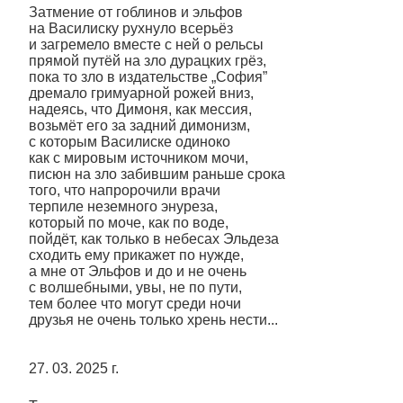
Затмение от гоблинов и эльфов
на Василиску рухнуло всерьёз
и загремело вместе с ней о рельсы
прямой путёй на зло дурацких грёз,
пока то зло в издательстве „София”
дремало гримуарной рожей вниз,
надеясь, что Димоня, как мессия,
возьмёт его за задний димонизм,
с которым Василиске одиноко
как с мировым источником мочи,
писюн на зло забившим раньше срока
того, что напророчили врачи
терпиле неземного энуреза,
который по моче, как по воде,
пойдёт, как только в небесах Эльдеза
сходить ему прикажет по нужде,
а мне от Эльфов и до и не очень
с волшебными, увы, не по пути,
тем более что могут среди ночи
друзья не очень только хрень нести...
27. 03. 2025 г.