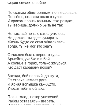
: о войне
Серия стихов
По скалам обветренным, ногти срывая,
Ползёшь, сжавши волю в кулак.
И криком пронзительным, эхо рождая,
Ты веришь, должно быть не так.
Не так, всё не так, как случилось,
Не должен ты здесь умирать.
Жизнь будто со скал обвалилась,
Тогда, ты не мог это знать.
Отчислен был с первого курса,
Армейка, учебка и в бой.
А солнце в горах, только жмурься,
Кто даст каравану покой?
Засада, бой первый, до жути,
От страха немеет рука.
И яркая вспышка как-будто,
Уносит тебя в облака.
Плен, голод, позор унижений,
Рабом оставаясь - звереть.