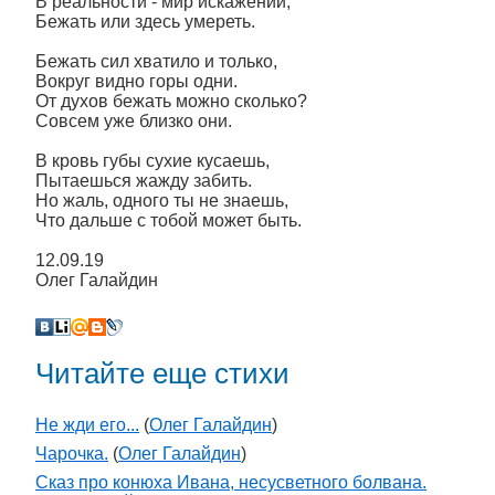
В реальности - мир искажений,
Бежать или здесь умереть.
Бежать сил хватило и только,
Вокруг видно горы одни.
От духов бежать можно сколько?
Совсем уже близко они.
В кровь губы сухие кусаешь,
Пытаешься жажду забить.
Но жаль, одного ты не знаешь,
Что дальше с тобой может быть.
12.09.19
Олег Галайдин
Читайте еще стихи
Не жди его...
(
Олег Галайдин
)
Чарочка.
(
Олег Галайдин
)
Сказ про конюха Ивана, несусветного болвана.