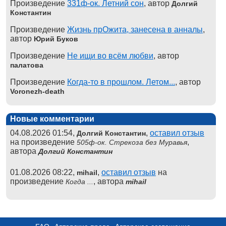
Произведение
331ф-ок. Летний сон
, автор
Долгий
Константин
Произведение
Жизнь прОжита, занесена в анналы
,
автор
Юрий Буков
Произведение
Не ищи во всём любви
, автор
палатова
Произведение
Когда-то в прошлом. Летом...
, автор
Voronezh-death
Новые комментарии
04.08.2026 01:54,
,
оставил отзыв
Долгий Константин
на произведение
,
505ф-ок. Стрекоза без Муравья
автора
Долгий Константин
01.08.2026 08:22,
,
оставил отзыв
на
mihail
произведение
, автора
Когда ...
mihail