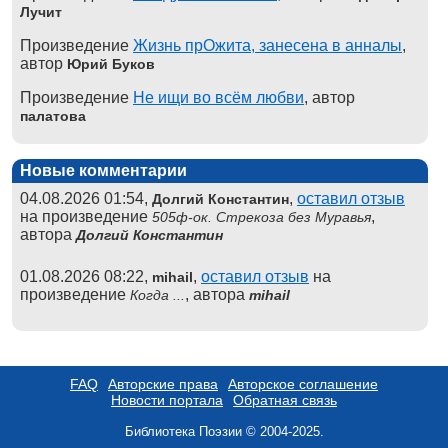
Лучит
Произведение
Жизнь прОжита, занесена в анналы
,
автор
Юрий Буков
Произведение
Не ищи во всём любви
, автор
палатова
Новые комментарии
04.08.2026 01:54,
,
оставил отзыв
Долгий Константин
на произведение
,
505ф-ок. Стрекоза без Муравья
автора
Долгий Константин
01.08.2026 08:22,
,
оставил отзыв
на
mihail
произведение
, автора
Когда ...
mihail
FAQ
Авторские права
Авторское соглашение
Новости портала
Обратная связь
Библиотека Поэзии © 2004-2025.