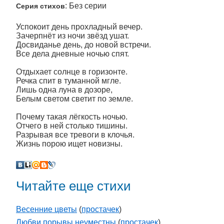
: Без серии
Серия стихов
Успокоит день прохладный вечер.
Зачерпнёт из ночи звёзд ушат.
Досвиданье день, до новой встречи.
Все дела дневные ночью спят.
Отдыхает солнце в горизонте.
Речка спит в туманной мгле.
Лишь одна луна в дозоре,
Белым светом светит по земле.
Почему такая лёгкость ночью.
Отчего в ней столько тишины.
Разрывая все тревоги в клочья.
Жизнь порою ищет новизны.
Читайте еще стихи
Весенние цветы
(
простачек
)
Любви порывы неуместны
(
простачек
)