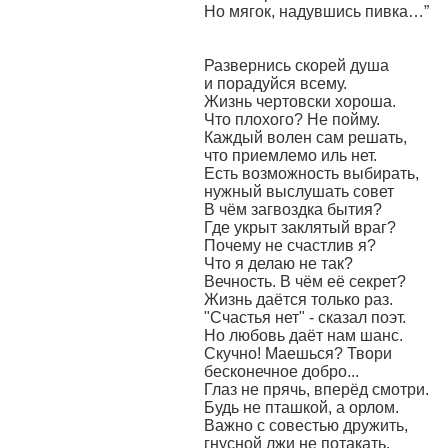
Но мягок, надувшись пивка…”
Развернись скорей душа
и порадуйся всему.
Жизнь чертовски хороша.
Что плохого? Не пойму.
Каждый волен сам решать,
что приемлемо иль нет.
Есть возможность выбирать,
нужный выслушать совет
В чём загвоздка бытия?
Где укрыт заклятый враг?
Почему не счастлив я?
Что я делаю не так?
Вечность. В чём её секрет?
Жизнь даётся только раз.
"Счастья нет" - сказал поэт.
Но любовь даёт нам шанс.
Скучно! Маешься? Твори
бесконечное добро...
Глаз не прячь, вперёд смотри.
Будь не пташкой, а орлом.
Важно с совестью дружить,
гнусной лжи не потакать.