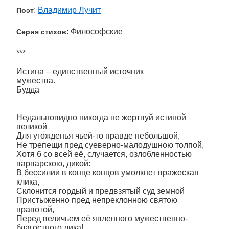
:
Владимир Лучит
Поэт
: Философские
Серия стихов
***
Истина – единственный источник
мужества.
Будда
Недальновидно никогда не жертвуй истиной
великой
Для угожденья чьей-то правде небольшой,
Не трепещи пред суеверно-малодушною толпой,
Хотя б со всей её, случается, озлобленностью
варварскою, дикой:
В бессилии в конце концов умолкнет вражеская
клика,
Склонится гордый и предвзятый суд земной
Пристыженно пред непреклонною святою
правотой,
Перед величьем её явленного мужественно-
благостного лика!