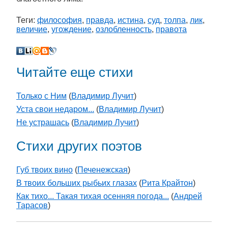
Теги:
философия
,
правда
,
истина
,
суд
,
толпа
,
лик
,
величие
,
угождение
,
озлобленность
,
правота
Читайте еще стихи
Только с Ним
(
Владимир Лучит
)
Уста свои недаром...
(
Владимир Лучит
)
Не устрашась
(
Владимир Лучит
)
Стихи других поэтов
Губ твоих вино
(
Печенежская
)
В твоих больших рыбьих глазах
(
Рита Крайтон
)
Как тихо... Такая тихая осенняя погода...
(
Андрей
Тарасов
)