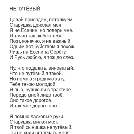
НЕПУТЁВЫЙ.
Давай присядем, потолкуем.
Старушка дряхлая моя.
Я не Есенин, но поверь мне.
Я точно так люблю тебя.
Поэт, конечно, я не важный.
Одним вот буйством я похож.
Лишь на Есенина Серёгу.
И Русь люблю, я тож до слёз.
Ну, что поделать, виноватый.
Что не путёвый я такой.
Но помню я родную хату.
Тебя такою молодой.
Я пью, буяню ли в трактире.
Передо мной лицо твоё.
Оно такое дорогое.
И так мне дорого оно.
Я помню ласковые руки.
Старушка милая моя.
Я твой сынишка непутёвый.
Ты не ходи встречать меня.