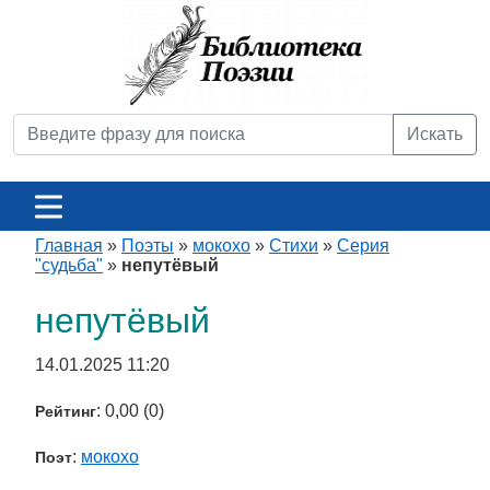
Искать
Главная
»
Поэты
»
мокохо
»
Стихи
»
Серия
"судьба"
»
непутёвый
непутёвый
14.01.2025 11:20
: 0,00 (0)
Рейтинг
:
мокохо
Поэт