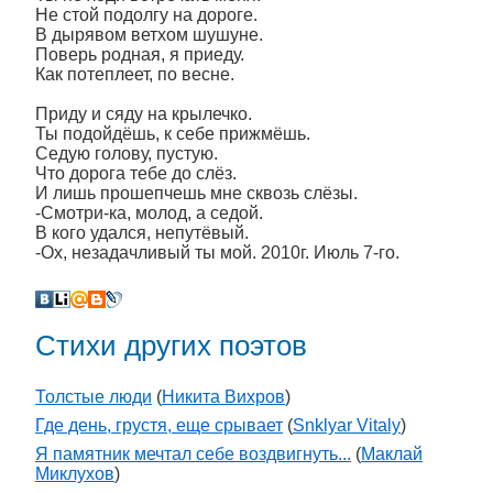
Не стой подолгу на дороге.
В дырявом ветхом шушуне.
Поверь родная, я приеду.
Как потеплеет, по весне.
Приду и сяду на крылечко.
Ты подойдёшь, к себе прижмёшь.
Седую голову, пустую.
Что дорога тебе до слёз.
И лишь прошепчешь мне сквозь слёзы.
-Смотри-ка, молод, а седой.
В кого удался, непутёвый.
-Ох, незадачливый ты мой. 2010г. Июль 7-го.
Стихи других поэтов
Толстые люди
(
Никита Вихров
)
Где день, грустя, еще срывает
(
Snklyar Vitaly
)
Я памятник мечтал себе воздвигнуть...
(
Маклай
Миклухов
)