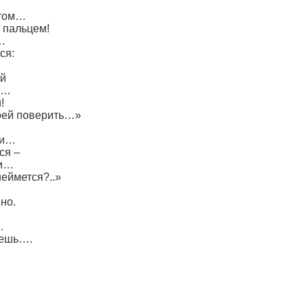
нтом…
 пальцем!
…
ся:
ой
и…
!
воей поверить…»
хи…
ся –
ти…
неймется?..»
но.
…
аешь….