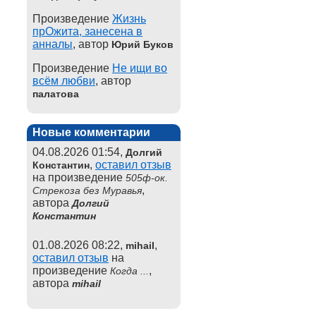
Произведение
Жизнь
прОжита, занесена в
анналы
, автор
Юрий Буков
Произведение
Не ищи во
всём любви
, автор
палатова
Новые комментарии
04.08.2026 01:54,
Долгий
,
оставил отзыв
Константин
на произведение
505ф-ок.
,
Стрекоза без Муравья
автора
Долгий
Константин
01.08.2026 08:22,
,
mihail
оставил отзыв
на
произведение
,
Когда ...
автора
mihail