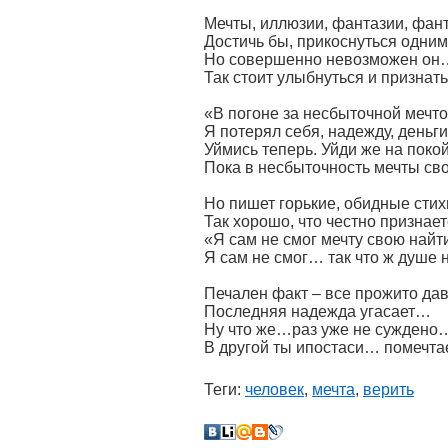
Мечты, иллюзии, фантазии, фа
Достичь бы, прикоснуться одним
Но совершенно невозможен он
Так стоит улыбнуться и признать
«В погоне за несбыточной мечт
Я потерял себя, надежду, деньг
Уймись теперь. Уйди же на покой
Пока в несбыточность мечты с
Но пишет горькие, обидные сти
Так хорошо, что честно признает
«Я сам не смог мечту свою най
Я сам не смог… так что ж душе 
Печален факт – все прожито дав
Последняя надежда угасает…
Ну что же…раз уже не суждено
В другой ты ипостаси… помечт
Теги:
человек
,
мечта
,
верить