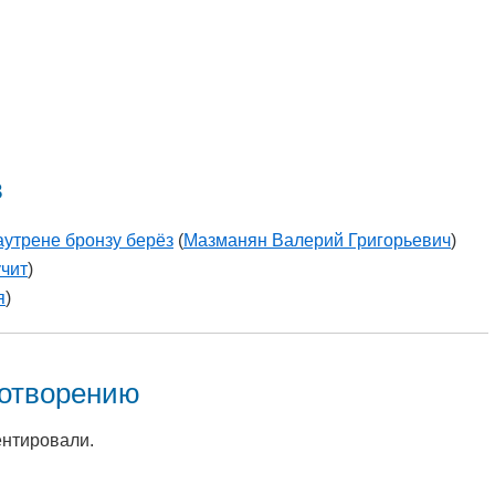
в
аутрене бронзу берёз
(
Мазманян Валерий Григорьевич
)
чит
)
я
)
хотворению
ентировали.