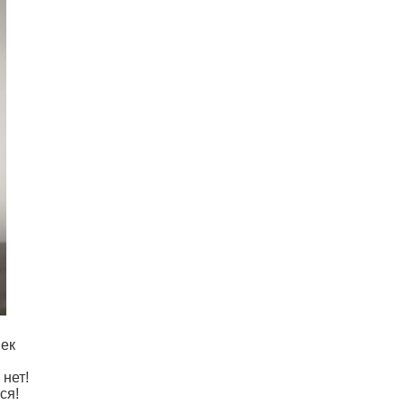
век
 нет!
ся!