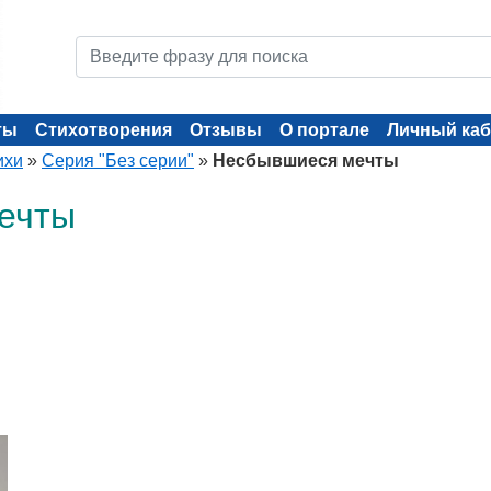
ты
Стихотворения
Отзывы
О портале
Личный каб
ихи
»
Серия "Без серии"
»
Несбывшиеся мечты
ечты