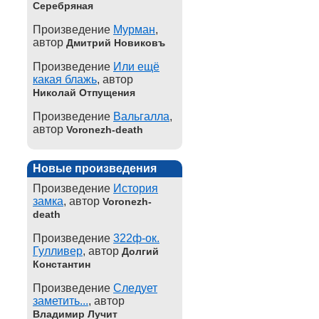
Серебряная
Произведение
Мурман
,
автор
Дмитрий Новиковъ
Произведение
Или ещё
какая блажь
, автор
Николай Отпущения
Произведение
Вальгалла
,
автор
Voronezh-death
Новые произведения
Произведение
История
замка
, автор
Voronezh-
death
Произведение
322ф-ок.
Гулливер
, автор
Долгий
Константин
Произведение
Следует
заметить...
, автор
Владимир Лучит