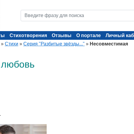
ты
Стихотворения
Отзывы
О портале
Личный каб
»
Стихи
»
Серия "Разбитые звёзды..."
»
Несовместимая
 любовь
.