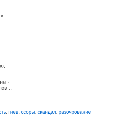
».
о,
ны -
слов…
сть
,
гнев
,
ссоры
,
скандал
,
разочрование