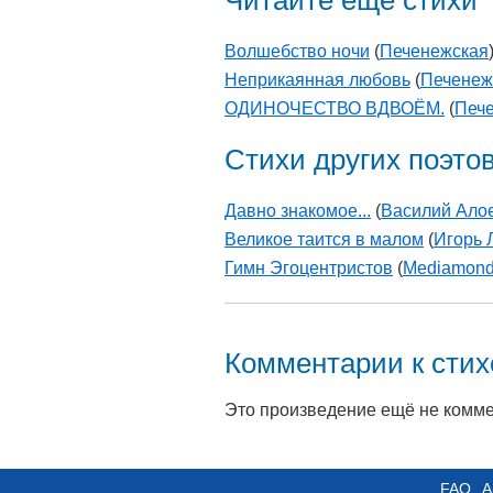
Читайте еще стихи
Волшебство ночи
(
Печенежская
Неприкаянная любовь
(
Печенеж
ОДИНОЧЕСТВО ВДВОЁМ.
(
Печ
Стихи других поэто
Давно знакомое...
(
Василий Ало
Великое таится в малом
(
Игорь 
Гимн Эгоцентристов
(
Mediamon
Комментарии к сти
Это произведение ещё не комм
FAQ
А