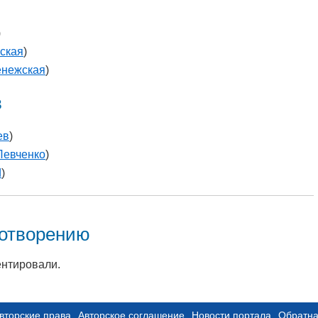
)
ская
)
енежская
)
в
ев
)
Левченко
)
d
)
хотворению
ентировали.
вторские права
Авторское соглашение
Новости портала
Обратна