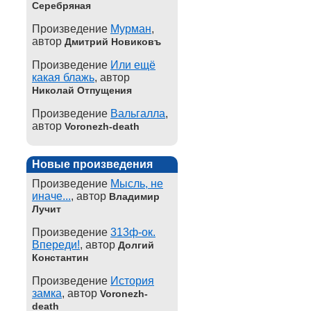
Серебряная
Произведение
Мурман
,
автор
Дмитрий Новиковъ
Произведение
Или ещё
какая блажь
, автор
Николай Отпущения
Произведение
Вальгалла
,
автор
Voronezh-death
Новые произведения
Произведение
Мысль, не
иначе...
, автор
Владимир
Лучит
Произведение
313ф-ок.
Впереди!
, автор
Долгий
Константин
Произведение
История
замка
, автор
Voronezh-
death