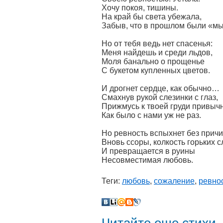
Хочу покоя, тишины.
На край бы света убежала,
Забыв, что в прошлом были «мы
Но от тебя ведь нет спасенья:
Меня найдешь и среди льдов,
Моля банально о прощенье
С букетом купленных цветов.
И дрогнет сердце, как обычно…
Смахнув рукой слезинки с глаз,
Прижмусь к твоей груди привычн
Как было с нами уж не раз.
Но ревность вспыхнет без причи
Вновь ссоры, колкость горьких 
И превращается в руины
Несовместимая любовь.
Теги:
любовь
,
сожаление
,
ревно