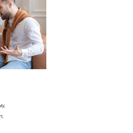
му,
т,