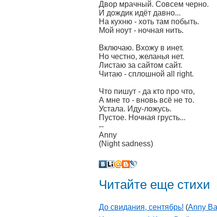
Двор мрачный. Совсем черно.
И дождик идёт давно...
На кухню - хоть там побыть.
Мой ноут - ночная нить.
Включаю. Вхожу в инет.
Но честно, желанья нет.
Листаю за сайтом сайт.
Читаю - сплошной all right.
Что пишут - да кто про что,
А мне то - вновь всё не то.
Устала. Иду-ложусь.
Пустое. Ночная грусть...
--
Anny
(Night sadness)
Читайте еще стихи
До свидания, сентябрь!
(
Anny B