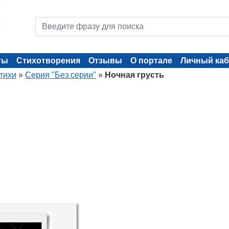
ты
Стихотворения
Отзывы
О портале
Личный каб
тихи
»
Серия "Без серии"
»
Ночная грусть