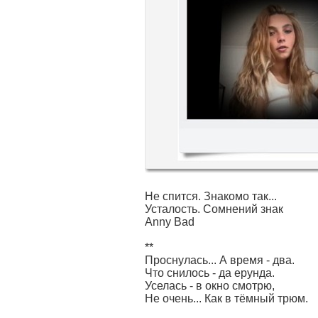
Не спится. Знакомо так...
Усталость. Сомнений знак
Anny Bad
**
Проснулась... А время - два.
Что снилось - да ерунда.
Уселась - в окно смотрю,
Не очень... Как в тёмный трюм.