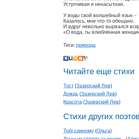
Уступчивая и ненасытная.
У воды свой волшебный язык –
Казалось, мне что-то обещано.
И вдруг невольно вырвался вскр
«О вода, ты влюблённая женщи
Теги:
природа
Читайте еще стихи
Тост
(
Зазерский Лев
)
Дождь
(
Зазерский Лев
)
Красота
(
Зазерский Лев
)
Стихи других поэто
Тобі єдиному
(
Ольга
)
Лунным светом за окном...
(
Алис