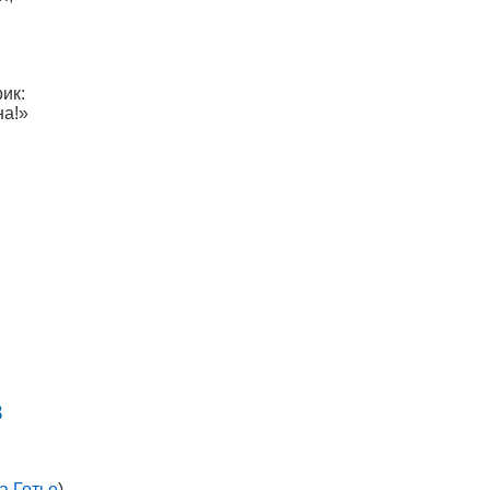
ик:
на!»
в
а Готье
)