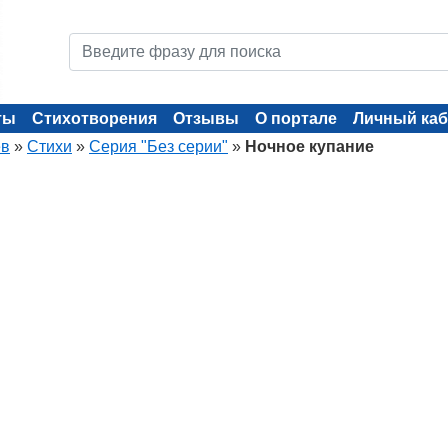
ты
Стихотворения
Отзывы
О портале
Личный каб
ев
»
Стихи
»
Серия "Без серии"
»
Ночное купание