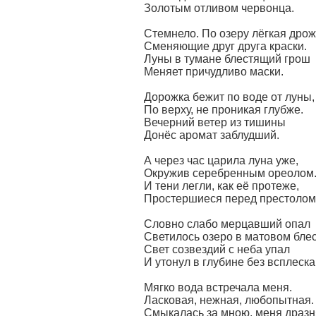
Золотым отливом червонца.
Стемнело. По озеру лёгкая дрож
Сменяющие друг друга краски.
Луны в тумане блестящий грош
Меняет причудливо маски.
Дорожка бежит по воде от луны,
По верху, не проникая глубже.
Вечерний ветер из тишины
Донёс аромат заблудший.
А через час царила луна уже,
Окружив серебренным ореолом
И тени легли, как её протеже,
Простершиеся перед престолом
Словно слабо мерцавший опал
Светилось озеро в матовом блес
Свет созвездий с неба упал
И утонул в глубине без всплеска
Мягко вода встречала меня.
Ласковая, нежная, любопытная.
Смыкалась за мною, меня дразн