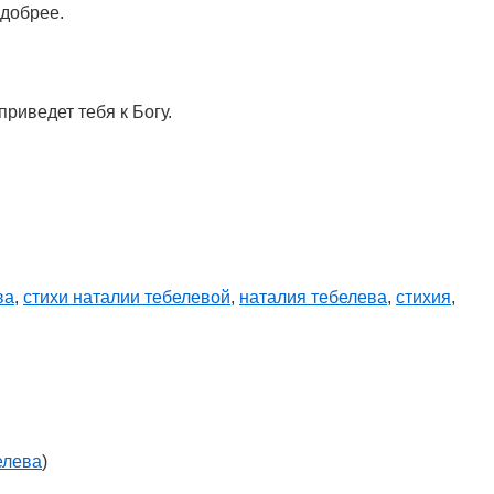
 добрее.
приведет тебя к Богу.
ва
,
стихи наталии тебелевой
,
наталия тебелева
,
стихия
,
елева
)