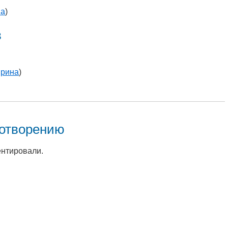
ва
)
в
ирина
)
хотворению
ентировали.