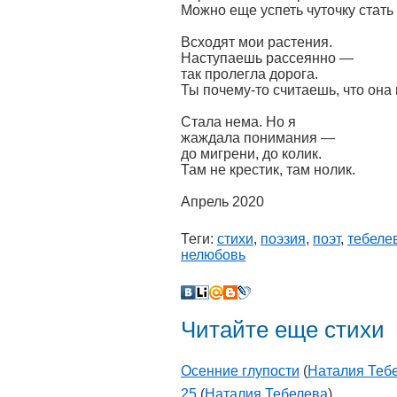
Можно еще успеть чуточку стать
Всходят мои растения.
Наступаешь рассеянно —
так пролегла дорога.
Ты почему-то считаешь, что она 
Стала нема. Но я
жаждала понимания —
до мигрени, до колик.
Там не крестик, там нолик.
Апрель 2020
Теги:
стихи
,
поэзия
,
поэт
,
тебеле
нелюбовь
Читайте еще стихи
Осенние глупости
(
Наталия Теб
25
(
Наталия Тебелева
)