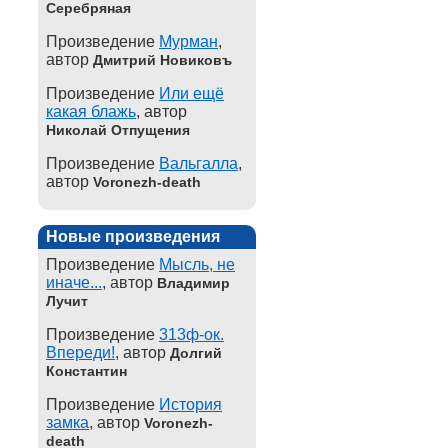
Серебряная
Произведение
Мурман
,
автор
Дмитрий Новиковъ
Произведение
Или ещё
какая блажь
, автор
Николай Отпущения
Произведение
Вальгалла
,
автор
Voronezh-death
Новые произведения
Произведение
Мысль, не
иначе...
, автор
Владимир
Лучит
Произведение
313ф-ок.
Впереди!
, автор
Долгий
Константин
Произведение
История
замка
, автор
Voronezh-
death