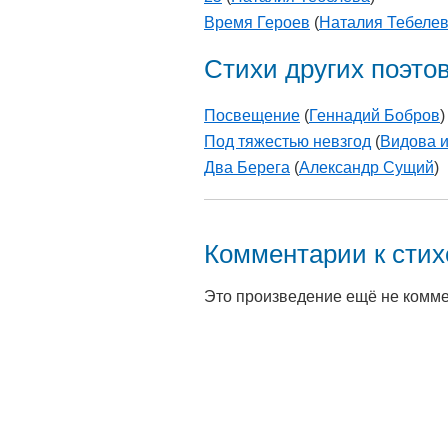
Время Героев
(
Наталия Тебеле
Стихи других поэто
Посвещение
(
Геннадий Бобров
)
Под тяжестью невзгод
(
Видова 
Два Берега
(
Александр Сущий
)
Комментарии к сти
Это произведение ещё не комм