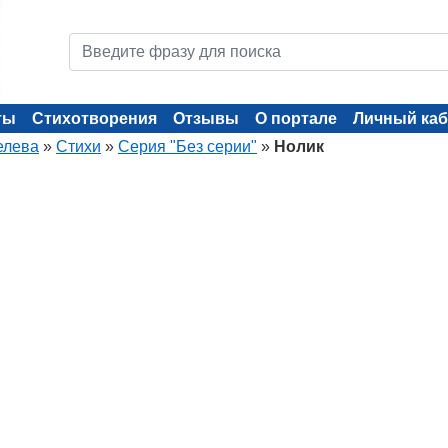
ты
Стихотворения
Отзывы
О портале
Личный каб
елева
»
Стихи
»
Серия "Без серии"
»
Нолик