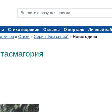
ты
Стихотворения
Отзывы
О портале
Личный каб
аркисов
»
Стихи
»
Серия "Без серии"
»
Новогодняя
тасмагория