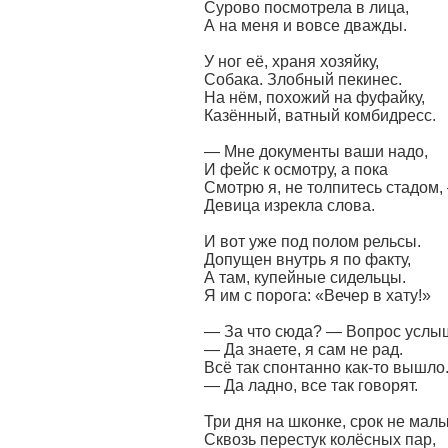
Сурово посмотрела в лица,
А на меня и вовсе дважды.
У ног её, храня хозяйку,
Собака. Злобный пекинес.
На нём, похожий на фуфайку,
Казённый, ватный комбидресс.
— Мне документы ваши надо,
И фейс к осмотру, а пока
Смотрю я, не толпитесь стадом,
Девица изрекла слова.
И вот уже под полом рельсы.
Допущен внутрь я по факту,
А там, купейные сидельцы.
Я им с порога: «Вечер в хату!»
— За что сюда? — Вопрос услы
— Да знаете, я сам не рад.
Всё так спонтанно как-то вышло.
— Да ладно, все так говорят.
Три дня на шконке, срок не малы
Сквозь перестук колёсных пар,