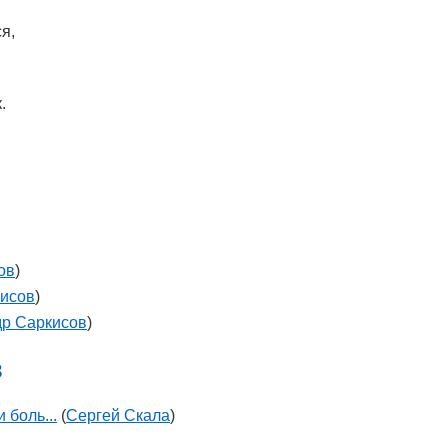
я,
.
ов
)
кисов
)
др Саркисов
)
в
 боль...
(
Сергей Скала
)