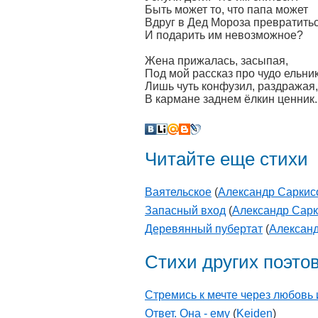
Быть может то, что папа может
Вдруг в Дед Мороза превратитьс
И подарить им невозможное?
Жена прижалась, засыпая,
Под мой рассказ про чудо ельник
Лишь чуть конфузил, раздражая,
В кармане заднем ёлкин ценник.
Читайте еще стихи
Ваятельское
(
Александр Саркис
Запасный вход
(
Александр Сар
Деревянный пубертат
(
Алексан
Стихи других поэто
Стремись к мечте через любовь и
Ответ. Она - ему
(
Keiden
)