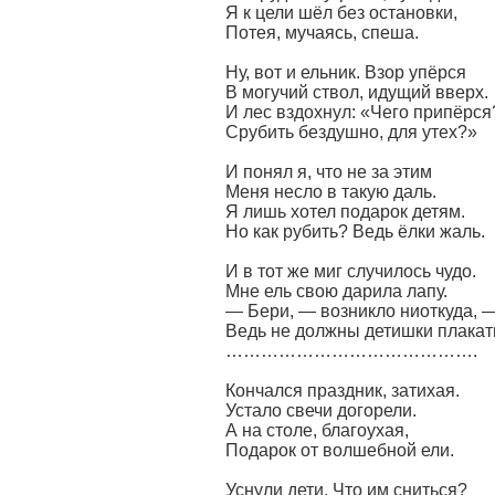
Я к цели шёл без остановки,
Потея, мучаясь, спеша.
Ну, вот и ельник. Взор упёрся
В могучий ствол, идущий вверх.
И лес вздохнул: «Чего припёрся
Срубить бездушно, для утех?»
И понял я, что не за этим
Меня несло в такую даль.
Я лишь хотел подарок детям.
Но как рубить? Ведь ёлки жаль.
И в тот же миг случилось чудо.
Мне ель свою дарила лапу.
— Бери, — возникло ниоткуда, 
Ведь не должны детишки плакать
…………………………………….
Кончался праздник, затихая.
Устало свечи догорели.
А на столе, благоухая,
Подарок от волшебной ели.
Уснули дети. Что им сниться?