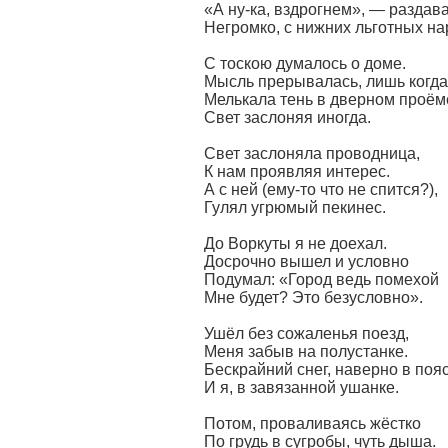
«А ну-ка, вздрогнем», — раздав
Негромко, с нижних льготных на
С тоскою думалось о доме.
Мысль прерывалась, лишь когда
Мелькала тень в дверном проём
Свет заслоняя иногда.
Свет заслоняла проводница,
К нам проявляя интерес.
А с ней (ему-то что не спится?),
Гулял угрюмый пекинес.
До Воркуты я не доехал.
Досрочно вышел и условно
Подумал: «Город ведь помехой
Мне будет? Это безусловно».
Ушёл без сожаленья поезд,
Меня забыв на полустанке.
Бескрайний снег, наверно в пояс
И я, в завязанной ушанке.
Потом, проваливаясь жёстко
По грудь в сугробы, чуть дыша.