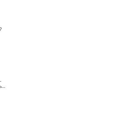
?
—
...