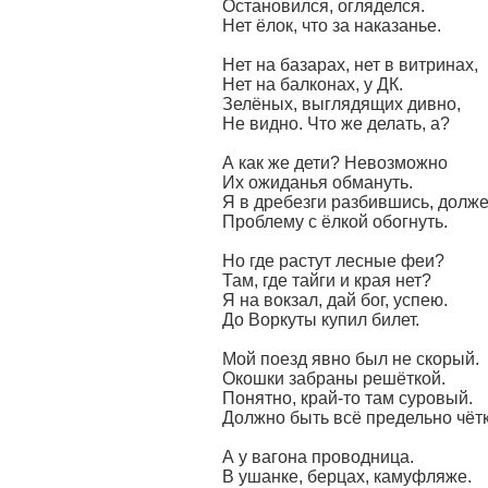
Остановился, огляделся.
Нет ёлок, что за наказанье.
Нет на базарах, нет в витринах,
Нет на балконах, у ДК.
Зелёных, выглядящих дивно,
Не видно. Что же делать, а?
А как же дети? Невозможно
Их ожиданья обмануть.
Я в дребезги разбившись, долж
Проблему с ёлкой обогнуть.
Но где растут лесные феи?
Там, где тайги и края нет?
Я на вокзал, дай бог, успею.
До Воркуты купил билет.
Мой поезд явно был не скорый.
Окошки забраны решёткой.
Понятно, край-то там суровый.
Должно быть всё предельно чётк
А у вагона проводница.
В ушанке, берцах, камуфляже.