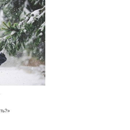
?
сть?»