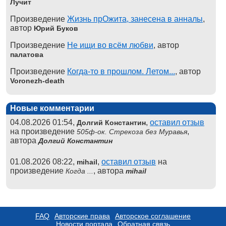
Лучит
Произведение
Жизнь прОжита, занесена в анналы
,
автор
Юрий Буков
Произведение
Не ищи во всём любви
, автор
палатова
Произведение
Когда-то в прошлом. Летом...
, автор
Voronezh-death
Новые комментарии
04.08.2026 01:54,
,
оставил отзыв
Долгий Константин
на произведение
,
505ф-ок. Стрекоза без Муравья
автора
Долгий Константин
01.08.2026 08:22,
,
оставил отзыв
на
mihail
произведение
, автора
Когда ...
mihail
FAQ
Авторские права
Авторское соглашение
Новости портала
Обратная связь