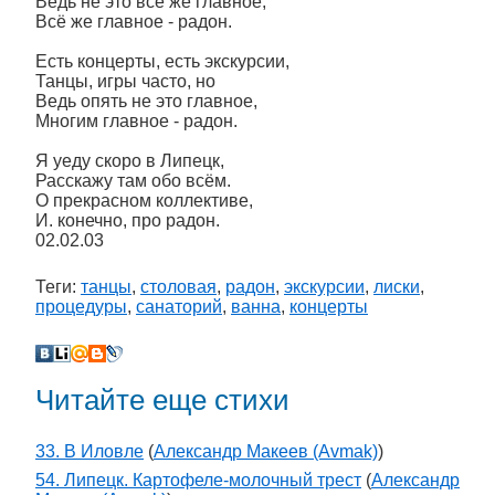
Ведь не это всё же главное,
Всё же главное - радон.
Есть концерты, есть экскурсии,
Танцы, игры часто, но
Ведь опять не это главное,
Многим главное - радон.
Я уеду скоро в Липецк,
Расскажу там обо всём.
О прекрасном коллективе,
И. конечно, про радон.
02.02.03
Теги:
танцы
,
столовая
,
радон
,
экскурсии
,
лиски
,
процедуры
,
санаторий
,
ванна
,
концерты
Читайте еще стихи
33. В Иловле
(
Александр Макеев (Avmak)
)
54. Липецк. Картофеле-молочный трест
(
Александр