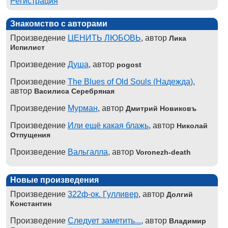
Регистрация
Знакомство с авторами
Произведение
ЦЕНИТЬ ЛЮБОВЬ
, автор
Лика
Испилист
Произведение
Душа
, автор
pogost
Произведение
The Blues of Old Souls (Надежда)
,
автор
Василиса Серебряная
Произведение
Мурман
, автор
Дмитрий Новиковъ
Произведение
Или ещё какая блажь
, автор
Николай
Отпущения
Произведение
Вальгалла
, автор
Voronezh-death
Новые произведения
Произведение
322ф-ок. Гулливер
, автор
Долгий
Константин
Произведение
Следует заметить...
, автор
Владимир