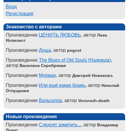
Вход
Регистрация
Знакомство с авторами
Произведение
ЦЕНИТЬ ЛЮБОВЬ
, автор
Лика
Испилист
Произведение
Душа
, автор
pogost
Произведение
The Blues of Old Souls (Надежда)
,
автор
Василиса Серебряная
Произведение
Мурман
, автор
Дмитрий Новиковъ
Произведение
Или ещё какая блажь
, автор
Николай
Отпущения
Произведение
Вальгалла
, автор
Voronezh-death
Новые произведения
Произведение
Следует заметить...
, автор
Владимир
Лучит