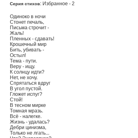
: Избранное - 2
Серия стихов
Одиноко в ночи
Стонет печаль,
Письма строчит -
Жаль!
Пленных - сдавать!
Крошечный мир
Бить, убивать -
Остыл!
Тема - пути.
Веру - ищу.
К солнцу идти?
Нет, не хочу.
Спрятаться вдруг
В угол пустой.
Гложет испуг?
Стой!
В тесном мирке
Томная мразь.
Всё - налегке.
Жизнь - удалась?
Дебри цинизма,
Только не лгать...