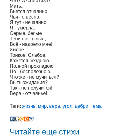
Что? Экспертиза?
Мать...
Бьется отчаянно
Чья-то весна.
Я тут - нечаянно.
Я - умерла.
Серые, белые
Тени постылые,
Всё - надоело мне!
Хилое.
Тонкое. Слабое.
Кажется бездною.
Полной прохладою,
Но - бесполезною.
Что же - не мучиться?
Выть ожидания?
Так - не получится!
Вера - отчаянье!
Теги:
жизнь
,
мир
,
вера
,
угол
,
дебри
,
тема
Читайте еще стихи