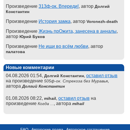
Произведение
313ф-ок. Впереди!
, автор
Долгий
Константин
Произведение
История замка
, автор
Voronezh-death
Произведение
Жизнь прОжита, занесена в анналы
,
автор
Юрий Буков
Произведение
Не ищи во всём любви
, автор
палатова
Новые комментарии
04.08.2026 01:54,
,
оставил отзыв
Долгий Константин
на произведение
,
505ф-ок. Стрекоза без Муравья
автора
Долгий Константин
01.08.2026 08:22,
,
оставил отзыв
на
mihail
произведение
, автора
Когда ...
mihail
FAQ
Авторские права
Авторское соглашение