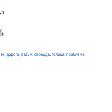
у"!
у
ОЙ!
век
,
дорога
,
разум
,
свобода
,
голоса
,
проблема
в