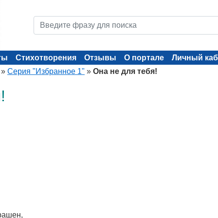
ты
Стихотворения
Отзывы
О портале
Личный каб
»
Серия "Избранное 1"
»
Она не для тебя!
!
трашен,