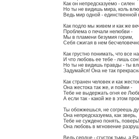
Как он непредсказуемо - силен
Но ты не видишь мира, коль влю
Ведь мир одной - единственной 
Как подло мы живем и как же ве
Проблема о печали нелюбви -
Мы в пламени безумия горим,
Себя сжигая в нем бесчеловечно
Как грустно понимать, что все н
И что любовь ее тебе - лишь сон
Но ты не видишь правды - ты вл
Задумайся! Она не так прекрасн
Как странен человек и как жесток
Она жестока так же, и пойми -
Тебе не выдержать огня ее Люб
А если так - какой же в этом прок
Ты обожжешься, не согреешь ду
Она непредсказуема, как зверь,
Тебе не суждено понять, поверь
Она любовь в мгновение разруш
Ведь сердце - сгусток тьмы, а Р