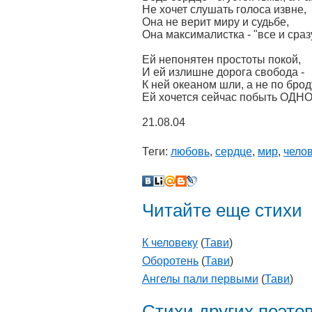
Не хочет слушать голоса извне,
Она не верит миру и судьбе,
Она максималистка - "все и сраз
Ей непонятен простоты покой,
И ей излишне дорога свобода -
К ней океаном шли, а не по брод
Ей хочется сейчас побыть ОДН
21.08.04
Теги:
любовь
,
сердце
,
мир
,
чело
Читайте еще стихи
К человеку
(
Тави
)
Оборотень
(
Тави
)
Ангелы пали первыми
(
Тави
)
Стихи других поэто