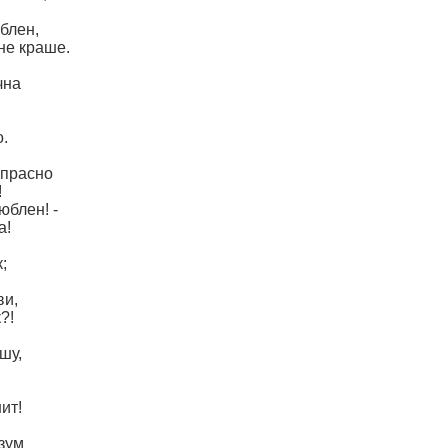
блен,
не краше.
чна
.
апрасно
!
юблен! -
а!
;
ви,
?!
шу,
!
ит!
азум