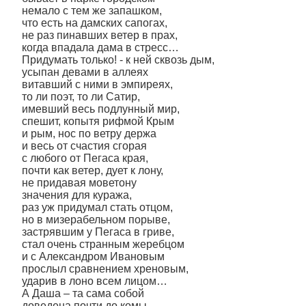
немало с тем же запашком,
что есть на дамских сапогах,
не раз пинавших ветер в прах,
когда впадала дама в стресс…
Придумать только! - к ней сквозь дым,
усыпан девами в аллеях
витавший с ними в эмпиреях,
то ли поэт, то ли Сатир,
имевший весь подлунный мир,
спешит, копытя рифмой Крым
и рым, нос по ветру держа
и весь от счастия сгорая
с любого от Пегаса края,
почти как ветер, дует к лону,
не придавая моветону
значения для куража,
раз уж придумал стать отцом,
но в мизерабельном порыве,
застрявшим у Пегаса в гриве,
стал очень странным жеребцом
и с Александром Ивановым
прослыл сравнением хреновым,
ударив в лоно всем лицом…
А Даша – та сама собой
доведена почти до комы,