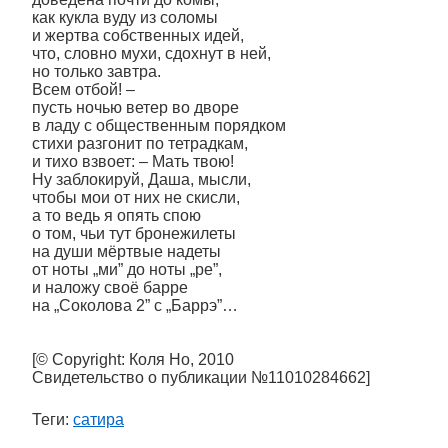
как кукла вуду из соломы
и жертва собственных идей,
что, словно мухи, сдохнут в ней,
но только завтра.
Всем отбой! –
пусть ночью ветер во дворе
в ладу с общественным порядком
стихи разгонит по тетрадкам,
и тихо взвоет: – Мать твою!
Ну заблокируй, Даша, мысли,
чтобы мои от них не скисли,
а то ведь я опять спою
о том, чьи тут бронежилеты
на души мёртвые надеты
от ноты „ми” до ноты „ре”,
и наложу своё барре
на „Соколова 2” с „Баррэ”…
[© Copyright: Коля Но, 2010
Свидетельство о публикации №11010284662]
Теги:
сатира