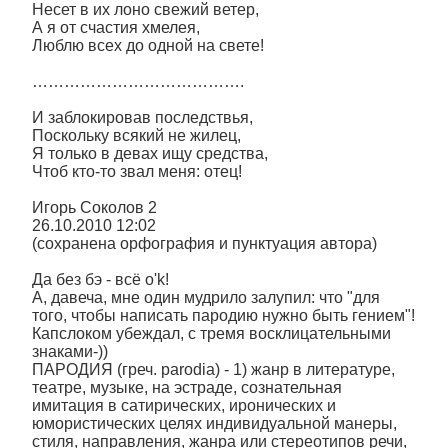
Несет в их лоно свежий ветер,
А я от счастия хмелея,
Люблю всех до одной на свете!
………………………………….
И заблокировав последствья,
Поскольку всякий не жилец,
Я только в девах ищу средства,
Чтоб кто-то звал меня: отец!
Игорь Соколов 2
26.10.2010 12:02
(сохранена орфография и пунктуация автора)
Да без бэ - всё o'k!
А, давеча, мне один мудрило залупил: что "для
того, чтобы написать пародию нужно быть гением"!
Капслоком убеждал, с тремя восклицательными
знаками-))
ПАРОДИЯ (греч. parodia) - 1) жанр в литературе,
театре, музыке, на эстраде, сознательная
имитация в сатирических, иронических и
юмористических целях индивидуальной манеры,
стиля, направления, жанра или стереотипов речи,