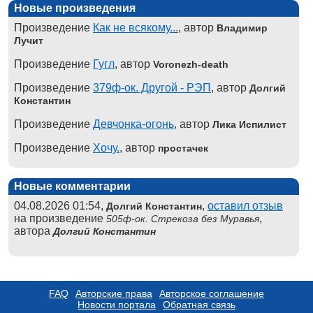
Новые произведения
Произведение
Как не всякому...
, автор
Владимир
Лучит
Произведение
Гугл
, автор
Voronezh-death
Произведение
379ф-ок. Другой - РЭП
, автор
Долгий
Константин
Произведение
Девчонка-огонь
, автор
Лика Испилист
Произведение
Хочу.
, автор
простачек
Новые комментарии
04.08.2026 01:54,
,
оставил отзыв
Долгий Константин
на произведение
,
505ф-ок. Стрекоза без Муравья
автора
Долгий Константин
FAQ
Авторские права
Авторское соглашение
Новости портала
Обратная связь