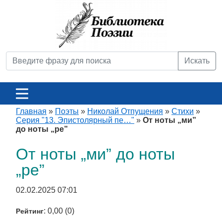
Искать
Главная
»
Поэты
»
Николай Отпущения
»
Стихи
»
Серия "13. Эпистолярный пе…"
»
От ноты „ми”
до ноты „ре”
От ноты „ми” до ноты
„ре”
02.02.2025 07:01
: 0,00 (0)
Рейтинг