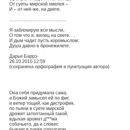
От суеты мирской хмелея –
И – от неё-же, на диете.
……………………………….
Я заблокирую все мысли,
О том что я, жилец на свете. . .
И дым чадит пусть коромыслом:
Душа давно в бронежилете.
Дарья Баррэ
26.10.2010 12:59
(сохранена орфография и пунктуация автора)
Она себя придумала сама,
а Божий замысел ей по фиг,
и ветер тощий, как дистрофик,
по пьяни в суете мирской
дрожит затоптанный такой,
вдыхая аромат д***ма
собачьего, да и словес
бывает в парке городском