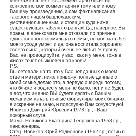
Мне кажется, нет! Вас элементарно бесит не
конкректно мои комментарии к тому или иному
Вашему произведению, а сам факт написания
такового лицом быдлохамским,
умственнолишенным, и стоящим куда ниже
существующих табелях о рангах! Да, наверное, Вы
правы, в военкомате мне отказали по причине
единственного кормильца в семье, но моя мать без
моего ухода умрёт, и да, она воспитала хорошего
своего сына , который очень её любит. Я прошу
Вас, не провоцируйте, у вас , как и у меня, тоже в
жилах течёт обыкновенная кровь!
P.S.
Вы сетовали на то,что у Вас нет данных о моем
отце и матери, ниже привожу полные данные о
моей семье,делаю это, в первую очередь потому,
что ближе и роднее у меня не было, нет и не будет,
а вот, что именно ВЫ будете делать с Вашим
желанием узнать точные фориуляры моих близких,
я искренне не знаю, и подспудно Вам сочувствую!
Новиков Дмитрий Юрьевич 1978 г.р., - Ваш
покорный слуга.
Мама- Новикова Екатерина Георгиевна 1958 г.р.,
пенсионерка,
Отец- Новиков Юрий Родионович 1962 г.р., погиб в