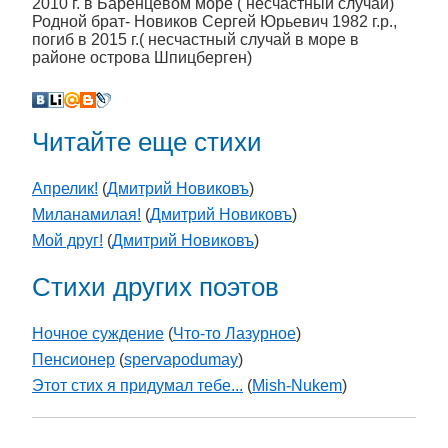
2010 г. в Баренцевом море ( несчастный случай)
Родной брат- Новиков Сергей Юрьевич 1982 г.р.,
погиб в 2015 г.( несчастный случай в море в
районе острова Шпицберген)
Читайте еще стихи
Апрелик!
(
Дмитрий Новиковъ
)
Миланамилая!
(
Дмитрий Новиковъ
)
Мой друг!
(
Дмитрий Новиковъ
)
Стихи других поэтов
Ночное суждение
(
Что-то Лазурное
)
Пенсионер
(
spervapodumay
)
Этот стих я придумал тебе...
(
Mish-Nukem
)