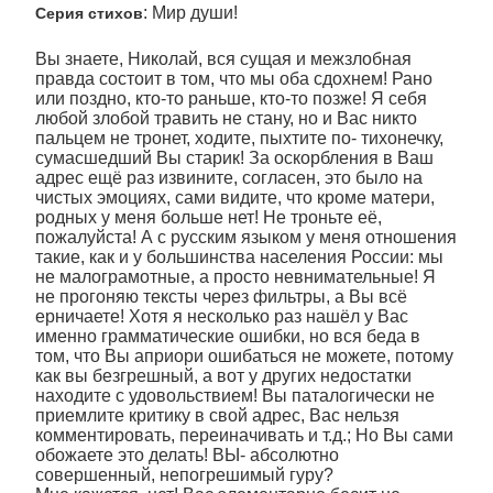
: Мир души!
Серия стихов
Вы знаете, Николай, вся сущая и межзлобная
правда состоит в том, что мы оба сдохнем! Рано
или поздно, кто-то раньше, кто-то позже! Я себя
любой злобой травить не стану, но и Вас никто
пальцем не тронет, ходите, пыхтите по- тихонечку,
сумасшедший Вы старик! За оскорбления в Ваш
адрес ещё раз извините, согласен, это было на
чистых эмоциях, сами видите, что кроме матери,
родных у меня больше нет! Не троньте её,
пожалуйста! А с русским языком у меня отношения
такие, как и у большинства населения России: мы
не малограмотные, а просто невнимательные! Я
не прогоняю тексты через фильтры, а Вы всё
ерничаете! Хотя я несколько раз нашёл у Вас
именно грамматические ошибки, но вся беда в
том, что Вы априори ошибаться не можете, потому
как вы безгрешный, а вот у других недостатки
находите с удовольствием! Вы паталогически не
приемлите критику в свой адрес, Вас нельзя
комментировать, переиначивать и т.д.; Но Вы сами
обожаете это делать! ВЫ- абсолютно
совершенный, непогрешимый гуру?