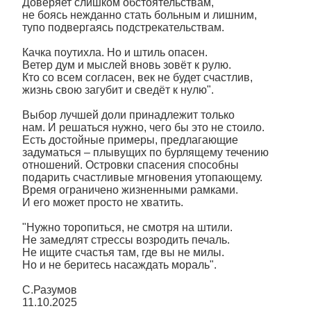
Доверяет слишком обстоятельствам,
не боясь нежданно стать больным и лишним,
тупо подвергаясь подстрекательствам.
Качка поутихла. Но и штиль опасен.
Ветер дум и мыслей вновь зовёт к рулю.
Кто со всем согласен, век не будет счастлив,
жизнь свою загубит и сведёт к нулю".
Выбор лучшей доли принадлежит только
нам. И решаться нужно, чего бы это не стоило.
Есть достойные примеры, предлагающие
задуматься – плывущих по бурлящему течению
отношений. Островки спасения способны
подарить счастливые мгновения утопающему.
Время ограничено жизненными рамками.
И его может просто не хватить.
"Нужно торопиться, не смотря на штили.
Не замедлят стрессы возродить печаль.
Не ищите счастья там, где вы не милы.
Но и не беритесь насаждать мораль".
С.Разумов
11.10.2025