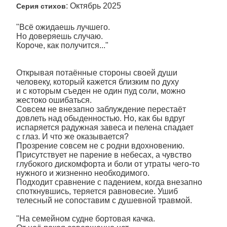
: Октябрь 2025
Серия стихов
"Всё ожидаешь лучшего.
Но доверяешь случаю.
Короче, как получится..."
Открывая потаённые стороны своей души
человеку, который кажется близким по духу
и с которым съеден не один пуд соли, можно
жестоко ошибаться.
Совсем не внезапно заблуждение перестаёт
довлеть над обыденностью. Но, как бы вдруг
испаряется радужная завеса и пелена спадает
с глаз. И что же оказывается?
Прозрение совсем не с родни вдохновению.
Присутствует не парение в небесах, а чувство
глубокого дискомфорта и боли от утраты чего-то
нужного и жизненно необходимого.
Подходит сравнение с падением, когда внезапно
споткнувшись, теряется равновесие. Ушиб
телесный не сопоставим с душевной травмой.
"На семейном судне бортовая качка.