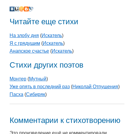
Читайте еще стихи
На злобу дня
(
Искатель
)
Я с грядущим
(
Искатель
)
Анапское счастье
(
Искатель
)
Стихи других поэтов
Монтер
(
Мутный
)
Уже опять в последний раз
(
Николай Отпущения
)
Пасха
(
Cибиряк
)
Комментарии к стихотворению
Это произведение ещё не комментировали.