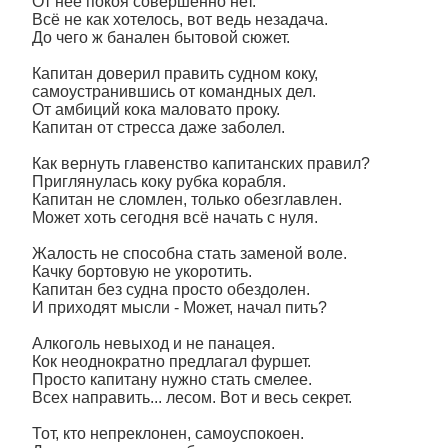
От неё покоя совершенно нет.
Всё не как хотелось, вот ведь незадача.
До чего ж банален бытовой сюжет.
Капитан доверил править судном коку,
самоустранившись от командных дел.
От амбиций кока маловато проку.
Капитан от стресса даже заболел.
Как вернуть главенство капитанских правил?
Приглянулась коку рубка корабля.
Капитан не сломлен, только обезглавлен.
Может хоть сегодня всё начать с нуля.
Жалость не способна стать заменой воле.
Качку бортовую не укоротить.
Капитан без судна просто обездолен.
И приходят мысли - Может, начал пить?
Алкоголь невыход и не панацея.
Кок неоднократно предлагал фуршет.
Просто капитану нужно стать смелее.
Всех направить... лесом. Вот и весь секрет.
Тот, кто непреклонен, самоуспокоен.