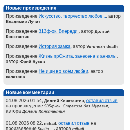
Новые произведения
Произведение
Искусство, творчество любое...
, автор
Владимир Лучит
Произведение
313ф-ок. Впереди!
, автор
Долгий
Константин
Произведение
История замка
, автор
Voronezh-death
Произведение
Жизнь прОжита, занесена в анналы
,
автор
Юрий Буков
Произведение
Не ищи во всём любви
, автор
палатова
Новые комментарии
04.08.2026 01:54,
,
оставил отзыв
Долгий Константин
на произведение
,
505ф-ок. Стрекоза без Муравья
автора
Долгий Константин
01.08.2026 08:22,
,
оставил отзыв
на
mihail
произведение
, автора
Когда ...
mihail