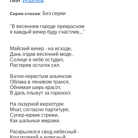
:
Искатель
Поэт
: Без серии
Серия стихов
"В весеннем городе прекрасном
я каждый вечер буду счастлив..."
Майский вечер - на исходе,
Дань отдав весенней моде,
Солнце в небе остудил,
Растеряв остаток сил.
Ватно-перистым альянсом
Облака в ленивом трансе,
Обнимая ширь красот,
В даль плывут за горизонт.
На лазурной верхотуре
Мчат, согласно партитуре,
Супер-юркие стрижи,
Как шальные миражи.
Раскрылился свод небесный -
Круглоликий и чудесный.