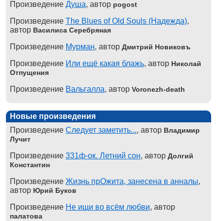
Произведение
Душа
, автор
pogost
Произведение
The Blues of Old Souls (Надежда)
,
автор
Василиса Серебряная
Произведение
Мурман
, автор
Дмитрий Новиковъ
Произведение
Или ещё какая блажь
, автор
Николай
Отпущения
Произведение
Вальгалла
, автор
Voronezh-death
Новые произведения
Произведение
Следует заметить...
, автор
Владимир
Лучит
Произведение
331ф-ок. Летний сон
, автор
Долгий
Константин
Произведение
Жизнь прОжита, занесена в анналы
,
автор
Юрий Буков
Произведение
Не ищи во всём любви
, автор
палатова