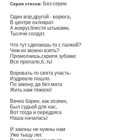
: Без серии
Серия стихов
Один вор,другой - ворюга,
В центре охлократ.
А вокруг,блестя штыками,
Тысячи солдат.
Что тут сделаешь-то с палкой?
Чем их можно взять?
Промолчишь,скрипя зубами:
Все пропало,б..ть!
Воровать-то свята участь-
Издревле пошло.
По закону, да без мата
Жить нам тяжело!
Вечно барин, как хозяин,
Был судьей для нас,
Вот тогда и передряга
Наша началась!
И законы не нужны нам
Уже тыщу лет.