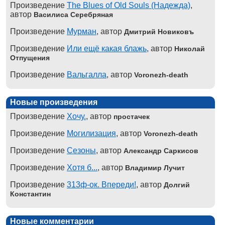
Произведение
The Blues of Old Souls (Надежда)
,
автор
Василиса Серебряная
Произведение
Мурман
, автор
Дмитрий Новиковъ
Произведение
Или ещё какая блажь
, автор
Николай
Отпущения
Произведение
Вальгалла
, автор
Voronezh-death
Новые произведения
Произведение
Хочу.
, автор
простачек
Произведение
Могилизация
, автор
Voronezh-death
Произведение
Сезоны
, автор
Александр Саркисов
Произведение
Хотя б...
, автор
Владимир Лучит
Произведение
313ф-ок. Впереди!
, автор
Долгий
Константин
Новые комментарии