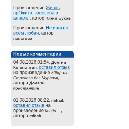
Произведение
Жизнь
прОжита, занесена в
анналы
, автор
Юрий Буков
Произведение
Не ищи во
всём любви
, автор
палатова
Новые комментарии
04.08.2026 01:54,
Долгий
,
оставил отзыв
Константин
на произведение
505ф-ок.
,
Стрекоза без Муравья
автора
Долгий
Константин
01.08.2026 08:22,
,
mihail
оставил отзыв
на
произведение
,
Когда ...
автора
mihail