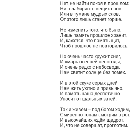
Нет, не найти покоя в прошлом:
Ни в лабиринте вещих снов,
Или в тумане мудрых слов.
От этого лишь станет горше.
Не изменить того, что было.
Лишь память прошлое хранит,
И, кажется, что память щит,
Чтоб прошлое не повторилось.
Но очень часто кружит снег,
И хмарь осенней непогоды,
И очень редко с небосвода
Нам светит солнце без помех.
И в этой скуке серых дней
Нам жить уютно и привычно.
И память наша деспотично
Уносит от шальных затей.
Так и живём – под богом ходим,
Смиренно топам смотрим в рот,
И высочайших ждём щедрот.
И, что не совершат, проглотим.