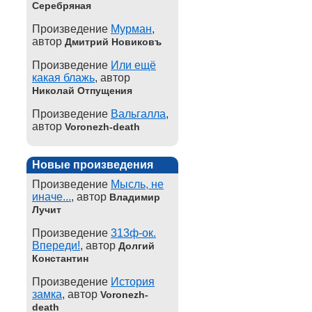
Серебряная
Произведение
Мурман
,
автор
Дмитрий Новиковъ
Произведение
Или ещё
какая блажь
, автор
Николай Отпущения
Произведение
Вальгалла
,
автор
Voronezh-death
Новые произведения
Произведение
Мысль, не
иначе...
, автор
Владимир
Лучит
Произведение
313ф-ок.
Впереди!
, автор
Долгий
Константин
Произведение
История
замка
, автор
Voronezh-
death