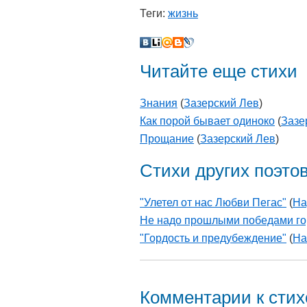
Теги:
жизнь
Читайте еще стихи
Знания
(
Зазерский Лев
)
Как порой бывает одиноко
(
Зазе
Прощание
(
Зазерский Лев
)
Стихи других поэто
"Улетел от нас Любви Пегас"
(
На
Не надо прошлыми победами гор
"Гордость и предубеждение"
(
На
Комментарии к сти