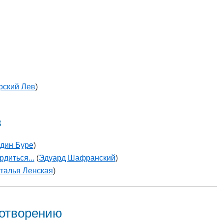
рский Лев
)
в
дин Буре
)
диться...
(
Эдуард Шафранский
)
талья Ленская
)
хотворению