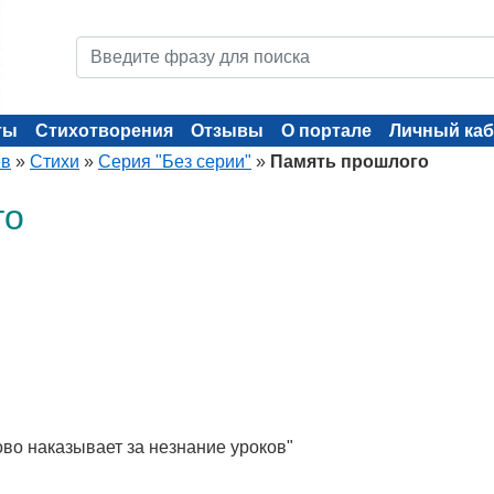
ты
Стихотворения
Отзывы
О портале
Личный каб
ев
»
Стихи
»
Серия "Без серии"
»
Память прошлого
го
ово наказывает за незнание уроков"