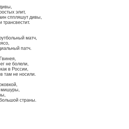
ьдивы,
ростых элит,
раин сппляшут дивы,
и трансвестит.
футбольный матч,
мясо,
циальный патч.
Гвинея,
нег не болели,
 как в России,
в там не носили.
рковкой,
, мишуры,
ны,
 большой страны.