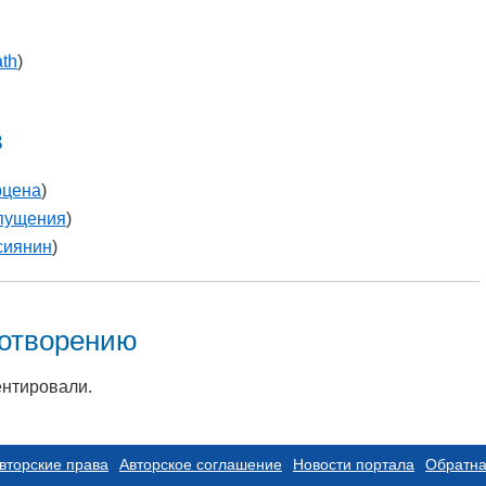
th
)
в
рцена
)
пущения
)
сиянин
)
хотворению
ентировали.
вторские права
Авторское соглашение
Новости портала
Обратна