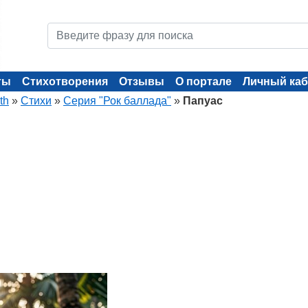
ты
Стихотворения
Отзывы
О портале
Личный каб
th
»
Стихи
»
Серия "Рок баллада"
»
Папуас