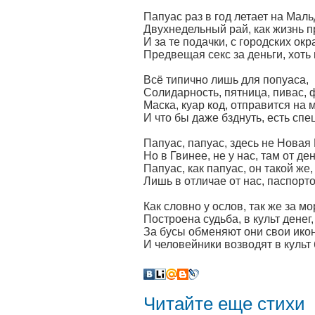
Папуас раз в год летает на Мал
Двухнедельный рай, как жизнь п
И за те подачки, с городских ок
Предвещая секс за деньги, хоть 
Всë типично лишь для попуаса,
Солидарность, пятница, пивас, 
Маска, куар код, отправится на 
И что бы даже бзднуть, есть спе
Папуас, папуас, здесь не Новая 
Но в Гвинее, не у нас, там от де
Папуас, как папуас, он такой же,
Лишь в отличае от нас, паспорто
Как словно у ослов, так же за мо
Построена судьба, в культ денег
За бусы обменяют они свои ико
И человейники возводят в культ
Читайте еще стихи