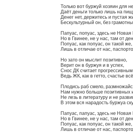
Только вот буржуй хозяин для не
Даёт деньги только лишь на пищ
Денег нет, держитесь и пустая жи
Бескультурный он, без грамотны
Папуас, попуас, здесь не Новая 
Но в Гвинее, не у нас, там от де
Попуас, как попуас, он такой же,
Лишь в отличае от нас, паспорто
Но зато он мыслит позитивно,
Верит он в буржуя и в успех,
Снос ДК считает прогрессивным
Ведь ЖК, как в гетто, счастье вс
Плодись раб смело, размножайс
Нам нужно больше позитивных и
Не лезь в литературу и не разви
В этом вся нарадость буржуа ск
Папуас, папуас, здесь не Новая 
Но в Гвинее, не у нас, там от де
Попуас, как попуас, он такой же,
Лишь в отличае от нас, паспорто