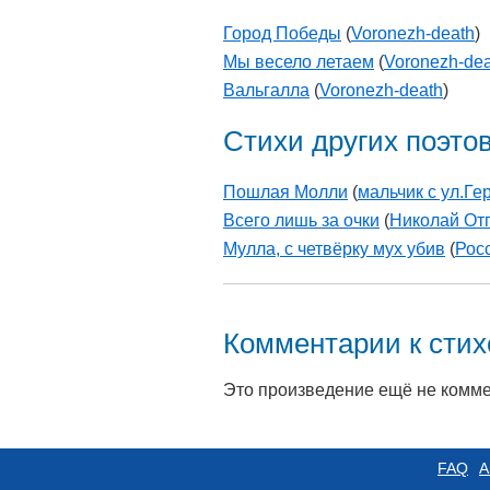
Город Победы
(
Voronezh-death
)
Мы весело летаем
(
Voronezh-dea
Вальгалла
(
Voronezh-death
)
Стихи других поэто
Пошлая Молли
(
мальчик с ул.Ге
Всего лишь за очки
(
Николай От
Мулла, с четвёрку мух убив
(
Рос
Комментарии к сти
Это произведение ещё не комм
FAQ
А