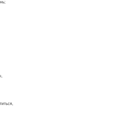
нь;
ы,
титься,