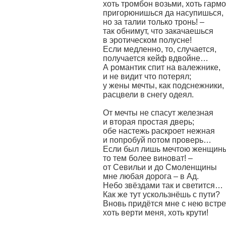
хоть тромбон возьми, хоть гармо
пригорюнишься да насупишься,
но за талии только тронь! –
так обнимут, что закачаешься
в эротическом полусне!
Если медленно, то, случается,
получается кейф вдвойне…
А романтик спит на валежнике,
и не видит что потерял;
у жены мечты, как подснежники,
расцвели в снегу одеял.
От мечты не спасут железная
и вторая простая дверь;
обе настежь раскроет нежная
и попробуй потом проверь…
Если был лишь мечтою женщин
то тем более виноват! –
от Севильи и до Смоленщины
мне любая дорога – в Ад.
Небо звёздами так и светится…
Как же тут ускользнёшь с пути?
Вновь придётся мне с нею встре
хоть верти меня, хоть крути!