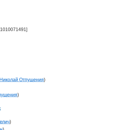
11010071491]
Николай Отпущения
)
пущения
)
в
елич
)
ин
)