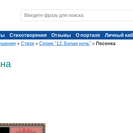
ты
Стихотворения
Отзывы
О портале
Личный каб
ущения
»
Стихи
»
Серия "12. Белая ночь"
»
Песенка
ана