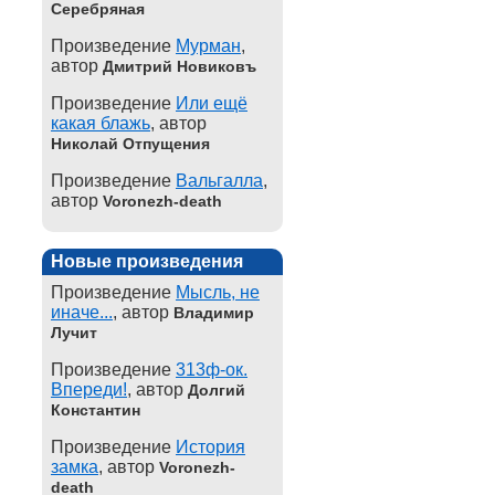
Серебряная
Произведение
Мурман
,
автор
Дмитрий Новиковъ
Произведение
Или ещё
какая блажь
, автор
Николай Отпущения
Произведение
Вальгалла
,
автор
Voronezh-death
Новые произведения
Произведение
Мысль, не
иначе...
, автор
Владимир
Лучит
Произведение
313ф-ок.
Впереди!
, автор
Долгий
Константин
Произведение
История
замка
, автор
Voronezh-
death