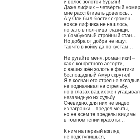
и волос золотой бурьян!
Даже лифчик – четвёртый номер
мне расстёгивать довелось…
А у Оли был бюстик скромен –
вовсе лифчика не нашлось,
но зато в пол-лица глазищи,
и бамбуковый стройный стан…
Но добра от добра не ищут,
так что в койку да по кустам…
Не ругайте меня, романтики! –
как с конфетного ассорти,
с ваших жён золотые фантики
беспощадный Амур скрутил!
Я в колчан его стрел не вкладыв
не подначивал на стрельбу,
но в глазах ваших жён угадывал
незавидную их судьбу.
Очевидно, для них не видео
из загранки – предел мечты,
но не всем те пределы видимы
в томном гении красоты…
К ним на первый взгляд
не подступишься,