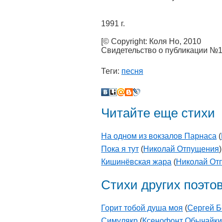
1991 г.
[© Copyright: Коля Но, 2010
Свидетельство о публикации №
Теги:
песня
Читайте еще стихи
На одном из вокзалов Парнаса
(
Пока я тут
(
Николай Отпущения
)
Кишинёвская жара
(
Николай От
Стихи других поэто
Горит тобой душа моя
(
Сергей Б
Симулякр
(
Ксенофонт Обычайк