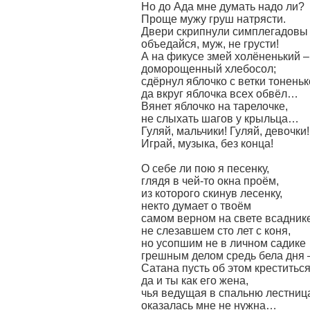
Но до Ада мне думать надо ли?
Проще мужу груш натрясти.
Двери скрипнули симплегадовы
объедайся, муж, не грусти!
А на фикусе змей холёненький –
доморощенный хлебосол;
сдёрнул яблочко с ветки тонень
да вкруг яблочка всех обвёл…
Вянет яблочко на тарелочке,
не слыхать шагов у крыльца…
Гуляй, мальчики! Гуляй, девочки!
Играй, музыка, без конца!
О себе ли пою я песенку,
глядя в чей-то окна проём,
из которого скинув лесенку,
некто думает о твоём
самом верном на свете всаднике
не слезавшем сто лет с коня,
но усопшим не в личном садике
грешным делом средь бела дня 
Сатана пусть об этом креститьс
да и ты как его жена,
чья ведущая в спальню лестниц
оказалась мне не нужна…