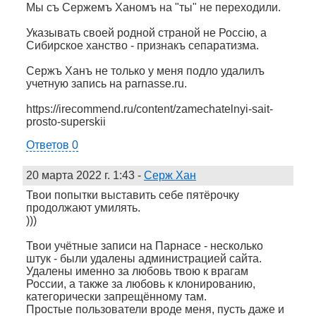
Мы съ Сержемъ Ханомъ на "ты" не переходили.
Указывать своей родной страной не Россiю, а
Сибирское ханство - признакъ сепаратизма.
Сержъ Ханъ не только у меня подло удалилъ
учетную запись на parnasse.ru.
https://irecommend.ru/content/zamechatelnyi-sait-
prosto-superskii
Ответов 0
20 марта 2022 г. 1:43
-
Серж Хан
Твои попытки выставить себе пятёрочку
продолжают умилять.
)))
Твои учётные записи на Парнасе - несколько
штук - были удалены администрацией сайта.
Удалены именно за любовь твою к врагам
России, а также за любовь к клонированию,
категорически запрещённому там.
Простые пользователи вроде меня, пусть даже и