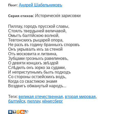
:
Андрей Шабельниковъ
Поэт
: Историческiя зарисовки
Серия стихов
Пиллау, городъ прусской славы,
Стоялъ твердыней величавой,
Омытъ балтiйскою волной,
Тевтонскихъ рыцарей опора,
Не разъ въ годину бранныхъ споровъ
Онъ укрывалъ ихъ за стеной
Отъ московита и литвина,
Зубцами грозныхъ равелиновъ,
О девяти концахъ звѣздой
Слѣдилъ онъ зорко за судами,
И неприступнымъ былъ подходъ
Со стороны остзейскихъ водъ,
Когда со свастикою знамя
Воздвигъ обманутый народъ...
Теги:
великая отечественная
,
вторая мировая
,
балтийск
,
пиллау
,
кёнигсберг