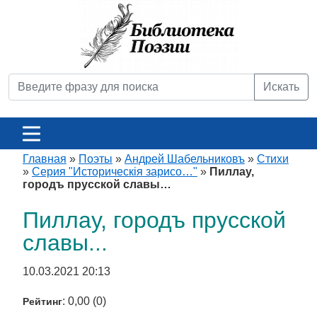
Искать
Главная
»
Поэты
»
Андрей Шабельниковъ
»
Стихи
»
Серия "Историческiя зарисо…"
»
Пиллау,
городъ прусской славы…
Пиллау, городъ прусской
славы...
10.03.2021 20:13
: 0,00 (0)
Рейтинг