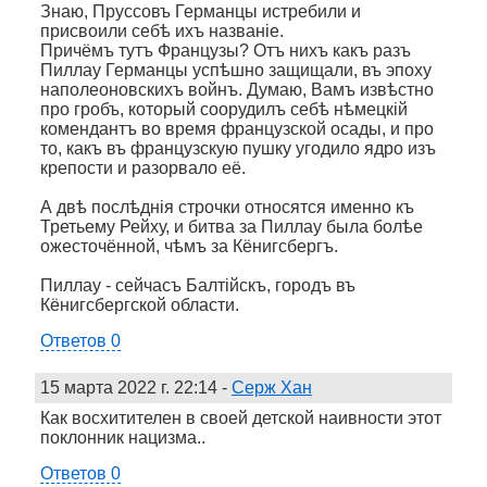
Знаю, Пруссовъ Германцы истребили и
присвоили себѣ ихъ названiе.
Причёмъ тутъ Французы? Отъ нихъ какъ разъ
Пиллау Германцы успѣшно защищали, въ эпоху
наполеоновскихъ войнъ. Думаю, Вамъ извѣстно
про гробъ, который соорудилъ себѣ нѣмецкiй
комендантъ во время французской осады, и про
то, какъ въ французскую пушку угодило ядро изъ
крепости и разорвало её.
А двѣ послѣднiя строчки относятся именно къ
Третьему Рейху, и битва за Пиллау была болѣе
ожесточённой, чѣмъ за Кёнигсбергъ.
Пиллау - сейчасъ Балтiйскъ, городъ въ
Кёнигсбергской области.
Ответов 0
15 марта 2022 г. 22:14
-
Серж Хан
Как восхитителен в своей детской наивности этот
поклонник нацизма..
Ответов 0