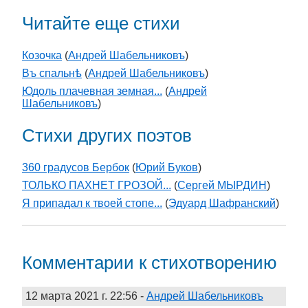
Читайте еще стихи
Козочка
(
Андрей Шабельниковъ
)
Въ спальнѣ
(
Андрей Шабельниковъ
)
Юдоль плачевная земная...
(
Андрей
Шабельниковъ
)
Стихи других поэтов
360 градусов Бербок
(
Юрий Буков
)
ТОЛЬКО ПАХНЕТ ГРОЗОЙ...
(
Сергей МЫРДИН
)
Я припадал к твоей стопе...
(
Эдуард Шафранский
)
Комментарии к стихотворению
12 марта 2021 г. 22:56
-
Андрей Шабельниковъ