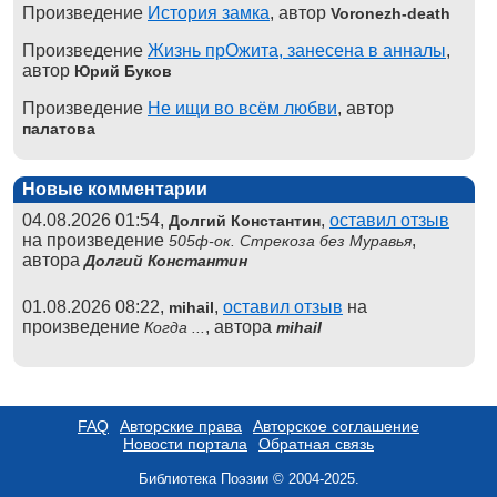
Произведение
История замка
, автор
Voronezh-death
Произведение
Жизнь прОжита, занесена в анналы
,
автор
Юрий Буков
Произведение
Не ищи во всём любви
, автор
палатова
Новые комментарии
04.08.2026 01:54,
,
оставил отзыв
Долгий Константин
на произведение
,
505ф-ок. Стрекоза без Муравья
автора
Долгий Константин
01.08.2026 08:22,
,
оставил отзыв
на
mihail
произведение
, автора
Когда ...
mihail
FAQ
Авторские права
Авторское соглашение
Новости портала
Обратная связь
Библиотека Поэзии © 2004-2025.