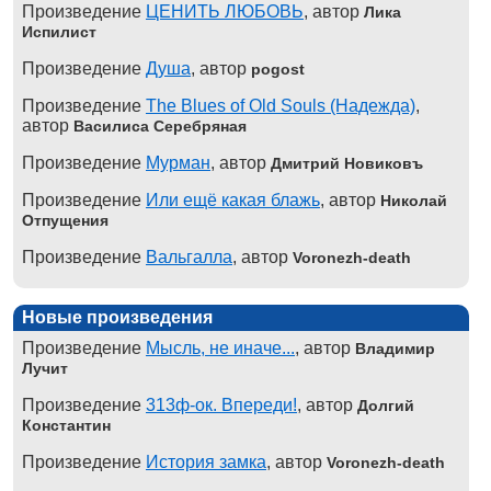
Произведение
ЦЕНИТЬ ЛЮБОВЬ
, автор
Лика
Испилист
Произведение
Душа
, автор
pogost
Произведение
The Blues of Old Souls (Надежда)
,
автор
Василиса Серебряная
Произведение
Мурман
, автор
Дмитрий Новиковъ
Произведение
Или ещё какая блажь
, автор
Николай
Отпущения
Произведение
Вальгалла
, автор
Voronezh-death
Новые произведения
Произведение
Мысль, не иначе...
, автор
Владимир
Лучит
Произведение
313ф-ок. Впереди!
, автор
Долгий
Константин
Произведение
История замка
, автор
Voronezh-death