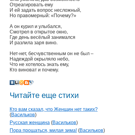
Отреагировать ему
И ей задать вопрос несложный,
Но правомерный: «Почему?»
А он курил и улыбался,
Смотрел в открытое окно,
Где день весёлый занимался
И разлила заря вино.
Нет-нет, бесчувственным он не был –
Надеждой окрыляло небо,
Что не хотелось знать ему,
Кто виноват и почему.
Читайте еще стихи
Кто вам сказал, что Женщин нет таких?
(
Васильков
)
Русская женщина
(
Васильков
)
Пора прощаться, милая зима!
(
Васильков
)