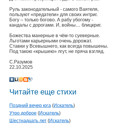
Руль законодательный - самого Ваятеля,
пользуют «предатели» для своих интриг.
Богу – только богово. А рабу убогому -
кандалы с дорогами. И, войны… блицкриг.
Божества манерные в чём-то суеверные.
Льготами карьерными очень дорожат.
Ставки у Всевышнего, как всегда повышены.
Под такою «крышею» лгут, не пряча взгляд.
С.Разумов
22.10.2025
Читайте еще стихи
Поздний вечер юга
(
Искатель
)
Утро доброе
(
Искатель
)
Шестнадцать лет
(
Искатель
)