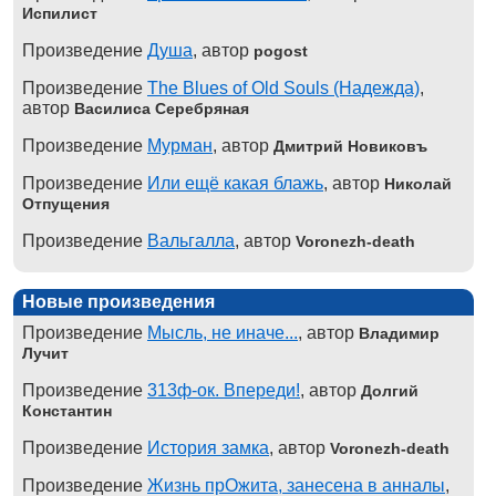
Испилист
Произведение
Душа
, автор
pogost
Произведение
The Blues of Old Souls (Надежда)
,
автор
Василиса Серебряная
Произведение
Мурман
, автор
Дмитрий Новиковъ
Произведение
Или ещё какая блажь
, автор
Николай
Отпущения
Произведение
Вальгалла
, автор
Voronezh-death
Новые произведения
Произведение
Мысль, не иначе...
, автор
Владимир
Лучит
Произведение
313ф-ок. Впереди!
, автор
Долгий
Константин
Произведение
История замка
, автор
Voronezh-death
Произведение
Жизнь прОжита, занесена в анналы
,