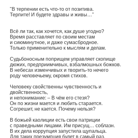
"В терпении есть что-то от позитива.
Терпите! И будете здравы и живы…"
Всё ли так, как хочется, как душе угодно?
Время расставляет по своим местам
и сиюминутное, и даже сумасбродное.
Только применительно к мыслям и делам.
Судьбоносным поприщем управляет скопище
дюжих, предприимчивых, взбалмошных божков.
В небесах изменчивых и творить-то нечего
роду человечьему, окромя стихов.
Человеку свойственны чувственность и
двойственность,
и непонимание: – В чём его стезя?
Он по жизни мается и любить старается.
Согрешит, не кается. Почему нельзя?
В божьей каолиции есть свои патриции
с праведными лицами. Им присущ… соблазн.
В их дела коррупция запустила щупальца.
Для таких презумпция будет в самый раз.