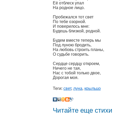
Её отблеск упал
На родное лицо.
Пробежался тот свет
По тебе озорной.
И поверилось мне:
Будешь близкой, родной.
Будем вместе теперь мы
Под луною бродить,
На любовь строить планы,
О судьбе говорить.
Сердце сердцу откроем,
Ничего не тая,
Нас с тобой только двое,
Дорогая моя.
Теги:
свет
,
луна
,
крыльцо
Читайте еще стихи