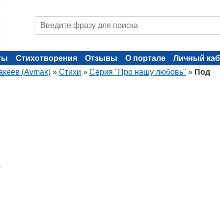
ты
Стихотворения
Отзывы
О портале
Личный каб
акеев (Avmak)
»
Стихи
»
Серия "Про нашу любовь"
»
Под
)