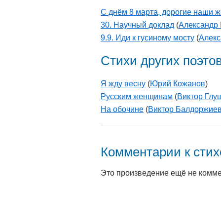
С днём 8 марта, дорогие наши
30. Научный доклад
(
Александр 
9.9. Иди к гусиному мосту
(
Алекс
Стихи других поэто
Я жду весну
(
Юрий Кожанов
)
Русским женщинам
(
Виктор Глу
На обочине
(
Виктор Балдоржие
Комментарии к сти
Это произведение ещё не комм