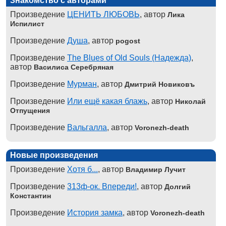
Знакомство с авторами
Произведение
ЦЕНИТЬ ЛЮБОВЬ
, автор
Лика
Испилист
Произведение
Душа
, автор
pogost
Произведение
The Blues of Old Souls (Надежда)
,
автор
Василиса Серебряная
Произведение
Мурман
, автор
Дмитрий Новиковъ
Произведение
Или ещё какая блажь
, автор
Николай
Отпущения
Произведение
Вальгалла
, автор
Voronezh-death
Новые произведения
Произведение
Хотя б...
, автор
Владимир Лучит
Произведение
313ф-ок. Впереди!
, автор
Долгий
Константин
Произведение
История замка
, автор
Voronezh-death