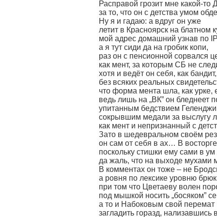
Расправой грозит мне какой-то 
за то, что он с детства умом об
Ну я и гадаю: а вдруг он уже
летит в Красноярск на блатном 
мой адрес домашний узнав по IP
а я тут сиди да на гробик копи,
раз он с пенсионной сорвался ц
как мент, за которым СБ не следи
хотя и ведёт он себя, как бандит,
без всяких реальных свидетельс
что форма мента шла, как урке, 
ведь лишь на „ВК” он бледнеет п
упитанным бедствием Геленджи
сокрывшим медали за выслугу л
как мент и непризнанный с детс
Зато в шедевральном своём ре
он сам от себя в ах… В восторге
поскольку стишки ему сами в ум
да жаль, что на выходе мухами
В комментах он тоже – не Бродск
а ровня по лексике уровню брюк
при том что Цветаеву волен пор
под мышкой носить „босяком” се
а то и Набоковым свой перемат
загладить горазд, нализавшись в