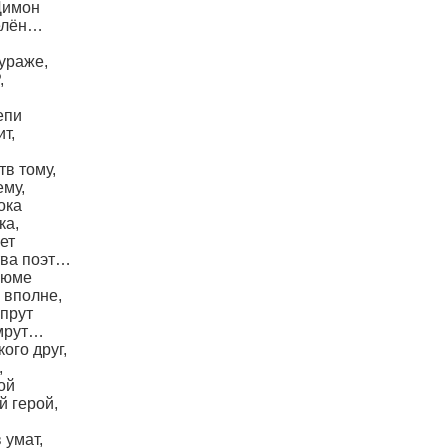
Димон
делён…
кураже,
,
епи
т,
тв тому,
ему,
ока
ка,
ет
тва поэт…
зюме
 вполне,
 прут
 мрут…
ого друг,
,
ой
й герой,
 умат,