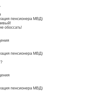
ъ
я
туация пенсионера МВД)
ливый!
ие обоссать!
щения
туация пенсионера МВД)
ы?
щения
туация пенсионера МВД)