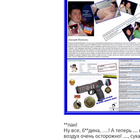
**лан!
Ну все, б**дина, ….! А теперь ....
воздух очень осторожно! ...., сука, 