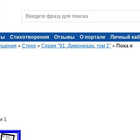
ты
Стихотворения
Отзывы
О портале
Личный каб
ущения
»
Стихи
»
Серия "91. Димониада, том 1"
»
Пока я
м 1