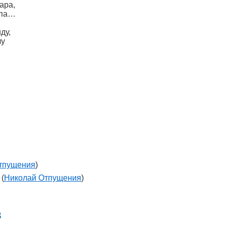
apa,
апа…
ду,
чу
тпущения
)
(
Николай Отпущения
)
в