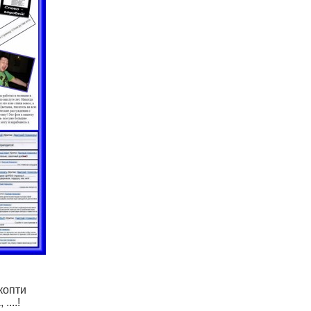
 копти
....!