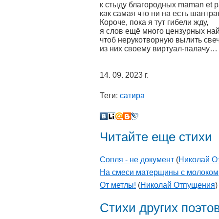
к стыду благородных maman et p
как самая что ни на есть шантр
Короче, пока я тут гибели жду,
я слов ещё много цензурных най
чтоб нерукотворную вылить све
из них своему виртуал-палачу…
14. 09. 2023 г.
Теги:
сатира
Читайте еще стихи
Сопля - не документ
(
Николай О
На смеси матерщины с молоком
От метлы!
(
Николай Отпущения
)
Стихи других поэто