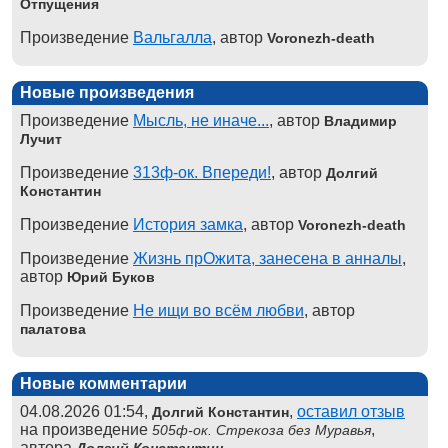
Отпущения
Произведение
Вальгалла
, автор
Voronezh-death
Новые произведения
Произведение
Мысль, не иначе...
, автор
Владимир
Лучит
Произведение
313ф-ок. Впереди!
, автор
Долгий
Константин
Произведение
История замка
, автор
Voronezh-death
Произведение
Жизнь прОжита, занесена в анналы
,
автор
Юрий Буков
Произведение
Не ищи во всём любви
, автор
палатова
Новые комментарии
04.08.2026 01:54,
,
оставил отзыв
Долгий Константин
на произведение
,
505ф-ок. Стрекоза без Муравья
автора
Долгий Константин